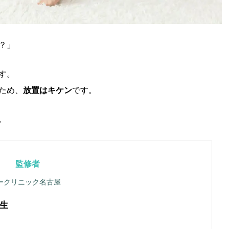
？」
す。
ため、
放置はキケン
です。
。
監修者
ークリニック名古屋
生