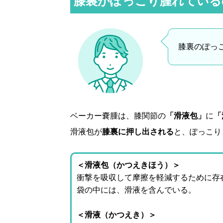
膝裏がぽっこり腫れている
膝裏のぽっ
ベーカー嚢腫は、膝関節の
「滑液包」
に
「
滑液包が
膝裏に押し出される
と、ぽっこり
＜滑液包（かつえきほう）＞
衝撃を吸収して摩擦を軽減するために存
袋の中には、滑液を含んでいる。
＜滑液（かつえき）＞