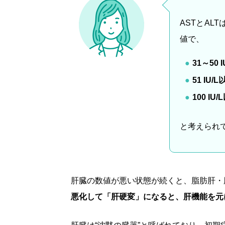
ASTとAL
値で、
31
～50 
51 IU/L
100 IU/L
と考えられ
肝臓の数値が悪い状態が続くと、脂肪肝・
悪化して「肝硬変」になると、肝機能を元