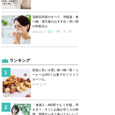
花粉症対策のすべて。市販薬・食
べ物・漢方薬のおすすめ！痒い時
の対処法も
鼻・耳・喉
2025-01-17
1
ランキング
貧血に良い＆悪い食べ物一覧！コ
ーヒーはNG？お菓子やドライフ
ルーツも。
2019-11-22
「食後3～4時間でもう空腹…早
すぎ？」すぐにお腹が空く人の特
徴。我慢すべき？食べてもいい？