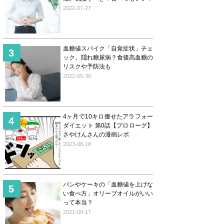
2022-07-27
血糖値スパイク「自覚症状」チェ
ック。隠れ糖尿病？食後高血糖の
リスクや予防法も
2022-05-30
4ヶ月で10キロ痩せたアラフォー
ダイエット 第0話【プロローグ】
さやけんさんの漫画レポ
2023-08-18
パンやケーキの「血糖値を上げな
い食べ方」オリーブオイルがいい
って本当？
2021-09-17