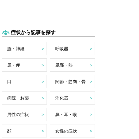
症状から記事を探す
脳・神経
呼吸器
尿・便
風邪・熱
口
関節・筋肉・骨
病院・お薬
消化器
男性の症状
鼻・耳・喉
顔
女性の症状