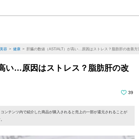
美容
>
健康
> 肝臓の数値（AST/ALT）が高い…原因はストレス？脂肪肝の改善方
）が高い…原因はストレス？脂肪肝の改
39
。コンテンツ内で紹介した商品が購入されると売上の一部が還元されることが
す。