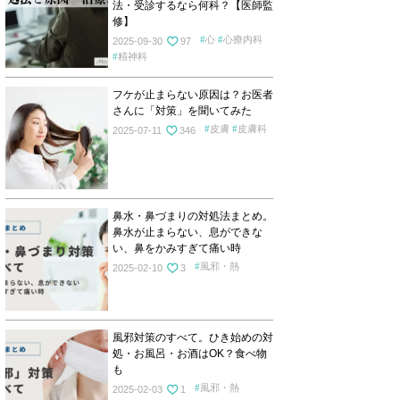
法・受診するなら何科？【医師監
修】
心
心療内科
2025-09-30
97
精神科
フケが止まらない原因は？お医者
さんに「対策」を聞いてみた
皮膚
皮膚科
2025-07-11
346
鼻水・鼻づまりの対処法まとめ。
鼻水が止まらない、息ができな
い、鼻をかみすぎて痛い時
風邪・熱
2025-02-10
3
風邪対策のすべて。ひき始めの対
処・お風呂・お酒はOK？食べ物
も
風邪・熱
2025-02-03
1