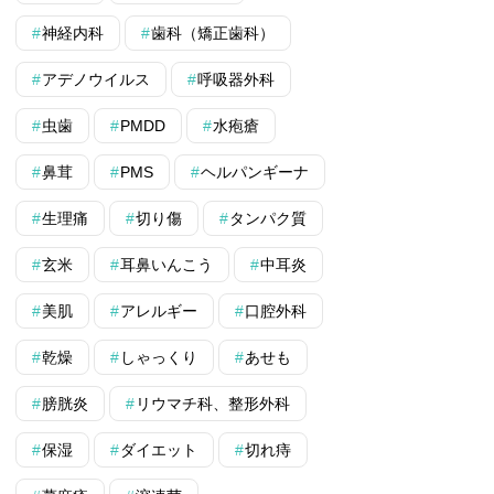
神経内科
歯科（矯正歯科）
アデノウイルス
呼吸器外科
虫歯
PMDD
水疱瘡
鼻茸
PMS
ヘルパンギーナ
生理痛
切り傷
タンパク質
玄米
耳鼻いんこう
中耳炎
美肌
アレルギー
口腔外科
乾燥
しゃっくり
あせも
膀胱炎
リウマチ科、整形外科
保湿
ダイエット
切れ痔