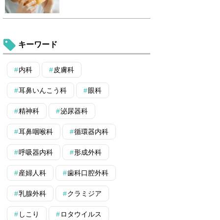
キーワード
内科
皮膚科
耳鼻いんこう科
眼科
精神科
泌尿器科
耳鼻咽喉科
循環器内科
呼吸器内科
形成外科
産婦人科
歯科口腔外科
乳腺外科
クラミジア
しこり
ロタウイルス