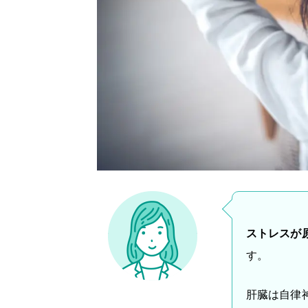
ストレスが原
す。
肝臓は自律