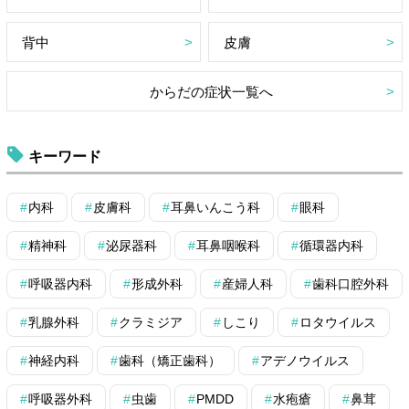
背中
皮膚
からだの症状一覧へ
キーワード
内科
皮膚科
耳鼻いんこう科
眼科
精神科
泌尿器科
耳鼻咽喉科
循環器内科
呼吸器内科
形成外科
産婦人科
歯科口腔外科
乳腺外科
クラミジア
しこり
ロタウイルス
神経内科
歯科（矯正歯科）
アデノウイルス
呼吸器外科
虫歯
PMDD
水疱瘡
鼻茸