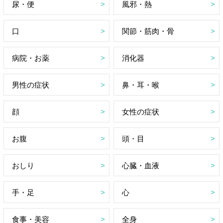
尿・便
風邪・熱
口
関節・筋肉・骨
病院・お薬
消化器
男性の症状
鼻・耳・喉
顔
女性の症状
お腹
頭・目
おしり
心臓・血液
手・足
心
食事・美容
全身