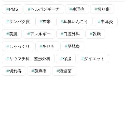
PMS
ヘルパンギーナ
生理痛
切り傷
タンパク質
玄米
耳鼻いんこう
中耳炎
美肌
アレルギー
口腔外科
乾燥
しゃっくり
あせも
膀胱炎
リウマチ科、整形外科
保湿
ダイエット
切れ痔
蕁麻疹
溶連菌