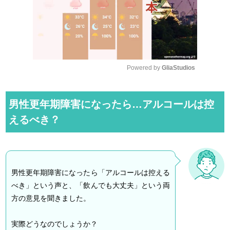
Powered by 
GliaStudios
M
u
男性更年期障害になったら…アルコールは控
t
えるべき？
e
男性更年期障害になったら「アルコールは控える
べき」という声と、「飲んでも大丈夫」という両
方の意見を聞きました。
実際どうなのでしょうか？