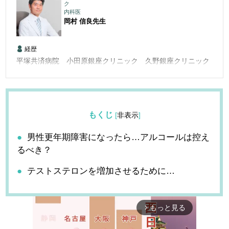
ク
内科医
岡村 信良
先生
経歴
平塚共済病院 小田原銀座クリニック 久野銀座クリニック
もくじ
[
非表示
]
男性更年期障害になったら…アルコールは控え
るべき？
テストステロンを増加させるために…
もっと見る
arrow_forward_ios