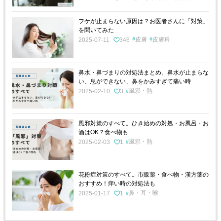
フケが止まらない原因は？お医者さんに「対策」
を聞いてみた
皮膚
皮膚科
2025-07-11
346
鼻水・鼻づまりの対処法まとめ。鼻水が止まらな
い、息ができない、鼻をかみすぎて痛い時
風邪・熱
2025-02-10
3
風邪対策のすべて。ひき始めの対処・お風呂・お
酒はOK？食べ物も
風邪・熱
2025-02-03
1
花粉症対策のすべて。市販薬・食べ物・漢方薬の
おすすめ！痒い時の対処法も
鼻・耳・喉
2025-01-17
1