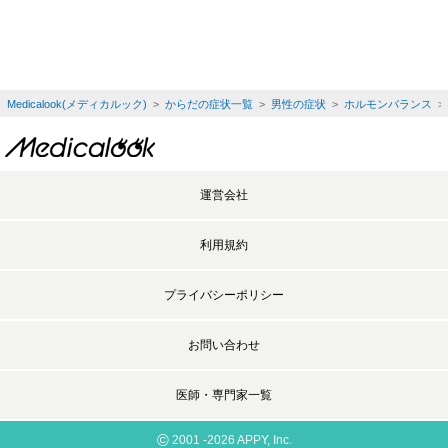
Medicalook(メディカルック)
>
からだの症状一覧
>
男性の症状
>
ホルモンバランス
>
運営会社
利用規約
プライバシーポリシー
お問い合わせ
医師・専門家一覧
©
2001 -2026 APPY, Inc.