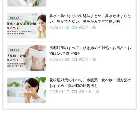
鼻水・鼻づまりの対処法まとめ。鼻水が止まらな
い、息ができない、鼻をかみすぎて痛い時
風邪・熱
2025-02-10
3
風邪対策のすべて。ひき始めの対処・お風呂・お
酒はOK？食べ物も
風邪・熱
2025-02-03
1
花粉症対策のすべて。市販薬・食べ物・漢方薬の
おすすめ！痒い時の対処法も
鼻・耳・喉
2025-01-17
1