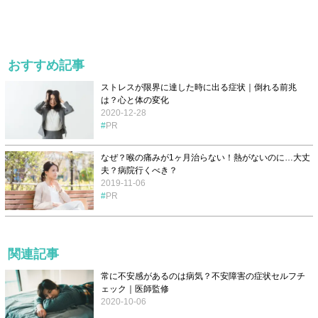
おすすめ記事
ストレスが限界に達した時に出る症状｜倒れる前兆
は？心と体の変化
2020-12-28
PR
なぜ？喉の痛みが1ヶ月治らない！熱がないのに…大丈
夫？病院行くべき？
2019-11-06
PR
関連記事
常に不安感があるのは病気？不安障害の症状セルフチ
ェック｜医師監修
2020-10-06