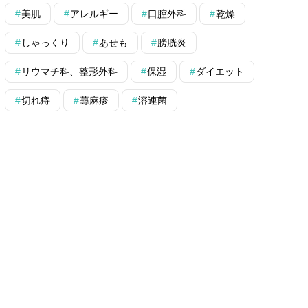
美肌
アレルギー
口腔外科
乾燥
しゃっくり
あせも
膀胱炎
リウマチ科、整形外科
保湿
ダイエット
切れ痔
蕁麻疹
溶連菌