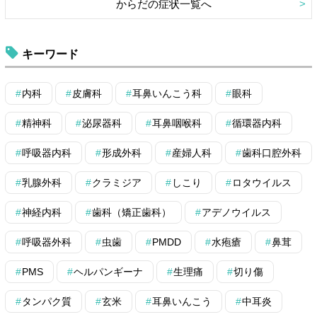
からだの症状一覧へ
キーワード
内科
皮膚科
耳鼻いんこう科
眼科
精神科
泌尿器科
耳鼻咽喉科
循環器内科
呼吸器内科
形成外科
産婦人科
歯科口腔外科
乳腺外科
クラミジア
しこり
ロタウイルス
神経内科
歯科（矯正歯科）
アデノウイルス
呼吸器外科
虫歯
PMDD
水疱瘡
鼻茸
PMS
ヘルパンギーナ
生理痛
切り傷
タンパク質
玄米
耳鼻いんこう
中耳炎