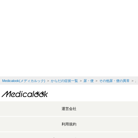
Medicalook(メディカルック)
>
からだの症状一覧
>
尿・便
>
その他尿・便の異常
> 
運営会社
利用規約