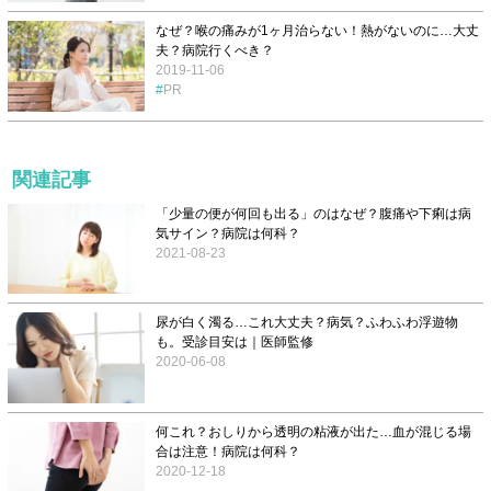
なぜ？喉の痛みが1ヶ月治らない！熱がないのに…大丈
夫？病院行くべき？
2019-11-06
PR
関連記事
「少量の便が何回も出る」のはなぜ？腹痛や下痢は病
気サイン？病院は何科？
2021-08-23
尿が白く濁る…これ大丈夫？病気？ふわふわ浮遊物
も。受診目安は｜医師監修
2020-06-08
何これ？おしりから透明の粘液が出た…血が混じる場
合は注意！病院は何科？
2020-12-18