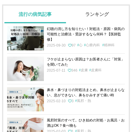
流行の病気記事
ランキング
幻聴の消し方を知りたい！対処法・原因・病気の
可能性と治療法・受診するなら何科？【医師監
修】
心
心療内科
精神科
2025-09-30
97
フケが止まらない原因は？お医者さんに「対策」
を聞いてみた
皮膚
皮膚科
2025-07-11
346
鼻水・鼻づまりの対処法まとめ。鼻水が止まらな
い、息ができない、鼻をかみすぎて痛い時
風邪・熱
2025-02-10
3
風邪対策のすべて。ひき始めの対処・お風呂・お
酒はOK？食べ物も
風邪・熱
2025-02-03
1