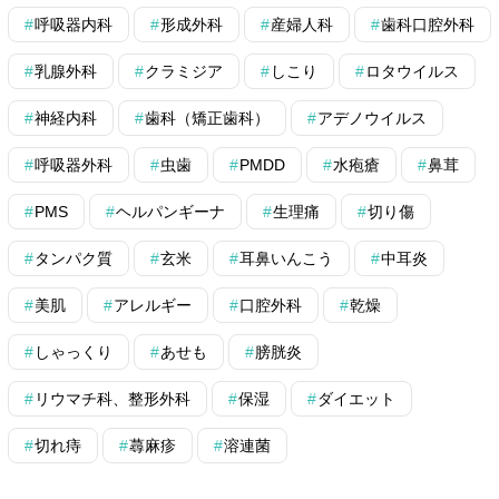
呼吸器内科
形成外科
産婦人科
歯科口腔外科
乳腺外科
クラミジア
しこり
ロタウイルス
神経内科
歯科（矯正歯科）
アデノウイルス
呼吸器外科
虫歯
PMDD
水疱瘡
鼻茸
PMS
ヘルパンギーナ
生理痛
切り傷
タンパク質
玄米
耳鼻いんこう
中耳炎
美肌
アレルギー
口腔外科
乾燥
しゃっくり
あせも
膀胱炎
リウマチ科、整形外科
保湿
ダイエット
切れ痔
蕁麻疹
溶連菌