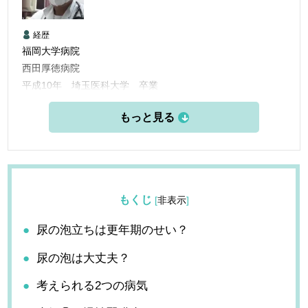
経歴
福岡大学病院
西田厚徳病院
平成10年 埼玉医科大学 卒業
平成10年 福岡大学病院 臨床研修
平成12年 福岡大学病院 呼吸器科入局
平成24年 荒牧内科開業
もくじ
[
非表示
]
尿の泡立ちは更年期のせい？
尿の泡は大丈夫？
考えられる2つの病気