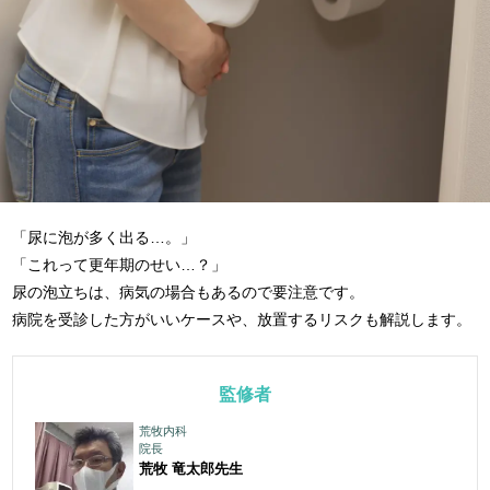
「尿に泡が多く出る…。」
「これって更年期のせい…？」
尿の泡立ちは、病気の場合もあるので要注意です。
病院を受診した方がいいケースや、放置するリスクも解説します。
監修者
荒牧内科
院長
荒牧 竜太郎
先生