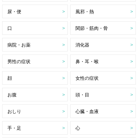
尿・便
風邪・熱
口
関節・筋肉・骨
病院・お薬
消化器
男性の症状
鼻・耳・喉
顔
女性の症状
お腹
頭・目
おしり
心臓・血液
手・足
心