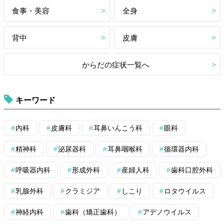
食事・美容
全身
背中
皮膚
からだの症状一覧へ
キーワード
内科
皮膚科
耳鼻いんこう科
眼科
精神科
泌尿器科
耳鼻咽喉科
循環器内科
呼吸器内科
形成外科
産婦人科
歯科口腔外科
乳腺外科
クラミジア
しこり
ロタウイルス
神経内科
歯科（矯正歯科）
アデノウイルス