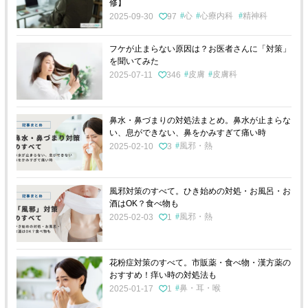
修】
心
心療内科
精神科
2025-09-30
97
フケが止まらない原因は？お医者さんに「対策」
を聞いてみた
皮膚
皮膚科
2025-07-11
346
鼻水・鼻づまりの対処法まとめ。鼻水が止まらな
い、息ができない、鼻をかみすぎて痛い時
風邪・熱
2025-02-10
3
風邪対策のすべて。ひき始めの対処・お風呂・お
酒はOK？食べ物も
風邪・熱
2025-02-03
1
花粉症対策のすべて。市販薬・食べ物・漢方薬の
おすすめ！痒い時の対処法も
鼻・耳・喉
2025-01-17
1