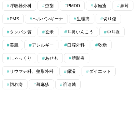
呼吸器外科
虫歯
PMDD
水疱瘡
鼻茸
PMS
ヘルパンギーナ
生理痛
切り傷
タンパク質
玄米
耳鼻いんこう
中耳炎
美肌
アレルギー
口腔外科
乾燥
しゃっくり
あせも
膀胱炎
リウマチ科、整形外科
保湿
ダイエット
切れ痔
蕁麻疹
溶連菌