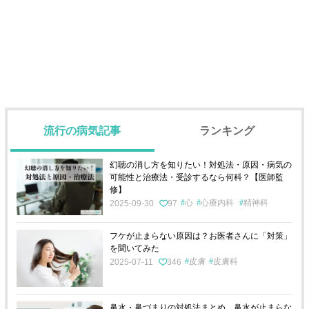
流行の病気記事
ランキング
幻聴の消し方を知りたい！対処法・原因・病気の
可能性と治療法・受診するなら何科？【医師監
修】
心
心療内科
精神科
2025-09-30
97
フケが止まらない原因は？お医者さんに「対策」
を聞いてみた
皮膚
皮膚科
2025-07-11
346
鼻水・鼻づまりの対処法まとめ。鼻水が止まらな