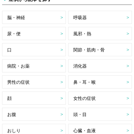
脳・神経
呼吸器
尿・便
風邪・熱
口
関節・筋肉・骨
病院・お薬
消化器
男性の症状
鼻・耳・喉
顔
女性の症状
お腹
頭・目
おしり
心臓・血液