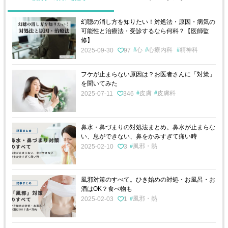
幻聴の消し方を知りたい！対処法・原因・病気の
可能性と治療法・受診するなら何科？【医師監
修】
心
心療内科
精神科
2025-09-30
97
フケが止まらない原因は？お医者さんに「対策」
を聞いてみた
皮膚
皮膚科
2025-07-11
346
鼻水・鼻づまりの対処法まとめ。鼻水が止まらな
い、息ができない、鼻をかみすぎて痛い時
風邪・熱
2025-02-10
3
風邪対策のすべて。ひき始めの対処・お風呂・お
酒はOK？食べ物も
風邪・熱
2025-02-03
1