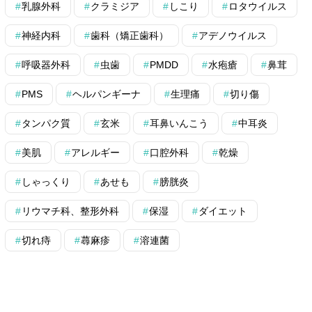
乳腺外科
クラミジア
しこり
ロタウイルス
神経内科
歯科（矯正歯科）
アデノウイルス
呼吸器外科
虫歯
PMDD
水疱瘡
鼻茸
PMS
ヘルパンギーナ
生理痛
切り傷
タンパク質
玄米
耳鼻いんこう
中耳炎
美肌
アレルギー
口腔外科
乾燥
しゃっくり
あせも
膀胱炎
リウマチ科、整形外科
保湿
ダイエット
切れ痔
蕁麻疹
溶連菌