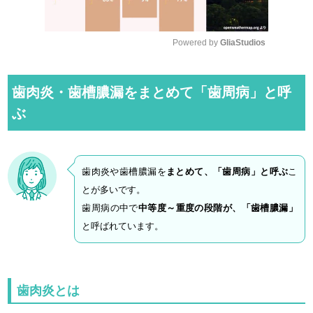
Powered by 
GliaStudios
M
u
歯肉炎・歯槽膿漏をまとめて「歯周病」と呼
t
ぶ
e
歯肉炎や歯槽膿漏を
まとめて、「歯周病」と呼ぶ
こ
とが多いです。
歯周病の中で
中等度～重度の段階が、「歯槽膿漏」
と呼ばれています。
歯肉炎とは