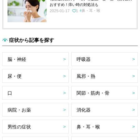
おすすめ！痒い時の対処法も
鼻・耳・喉
2025-01-17
1
症状から記事を探す
脳・神経
呼吸器
尿・便
風邪・熱
口
関節・筋肉・骨
病院・お薬
消化器
男性の症状
鼻・耳・喉