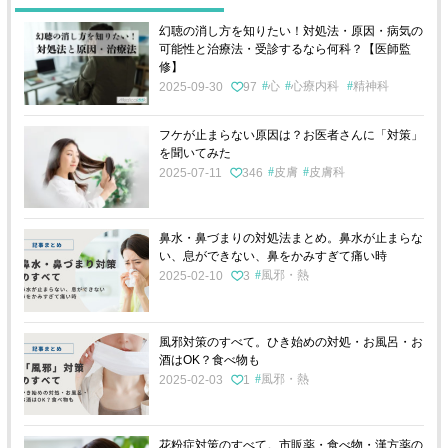
幻聴の消し方を知りたい！対処法・原因・病気の
可能性と治療法・受診するなら何科？【医師監
修】
心
心療内科
精神科
2025-09-30
97
フケが止まらない原因は？お医者さんに「対策」
を聞いてみた
皮膚
皮膚科
2025-07-11
346
鼻水・鼻づまりの対処法まとめ。鼻水が止まらな
い、息ができない、鼻をかみすぎて痛い時
風邪・熱
2025-02-10
3
風邪対策のすべて。ひき始めの対処・お風呂・お
酒はOK？食べ物も
風邪・熱
2025-02-03
1
花粉症対策のすべて。市販薬・食べ物・漢方薬の