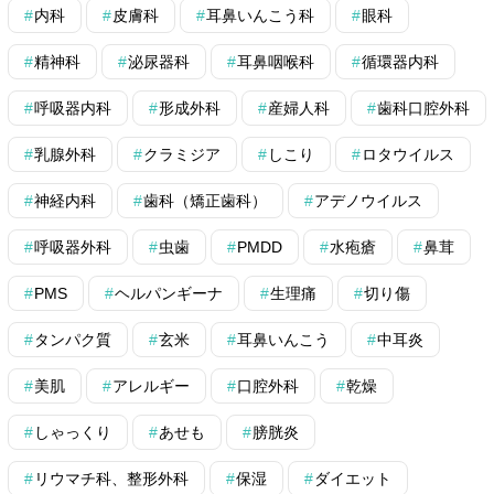
内科
皮膚科
耳鼻いんこう科
眼科
精神科
泌尿器科
耳鼻咽喉科
循環器内科
呼吸器内科
形成外科
産婦人科
歯科口腔外科
乳腺外科
クラミジア
しこり
ロタウイルス
神経内科
歯科（矯正歯科）
アデノウイルス
呼吸器外科
虫歯
PMDD
水疱瘡
鼻茸
PMS
ヘルパンギーナ
生理痛
切り傷
タンパク質
玄米
耳鼻いんこう
中耳炎
美肌
アレルギー
口腔外科
乾燥
しゃっくり
あせも
膀胱炎
リウマチ科、整形外科
保湿
ダイエット