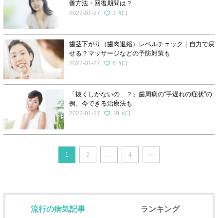
善方法・回復期間は？
2022-01-27
3
口
歯茎下がり（歯肉退縮）レベルチェック｜自力で戻
せる？マッサージなどの予防対策も
2022-01-27
6
口
「抜くしかないの…？」歯周病の“手遅れの症状”の
例。今できる治療法も
2022-01-27
19
口
1
2
…
4
>
流行の病気記事
ランキング