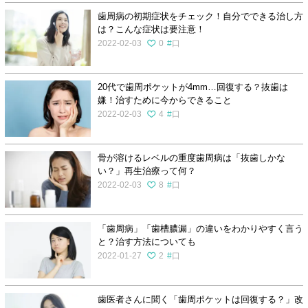
歯周病の初期症状をチェック！自分でできる治し方
は？こんな症状は要注意！
2022-02-03
0
口
20代で歯周ポケットが4mm…回復する？抜歯は
嫌！治すために今からできること
2022-02-03
4
口
骨が溶けるレベルの重度歯周病は「抜歯しかな
い？」再生治療って何？
2022-02-03
8
口
「歯周病」「歯槽膿漏」の違いをわかりやすく言う
と？治す方法についても
2022-01-27
2
口
歯医者さんに聞く「歯周ポケットは回復する？」改