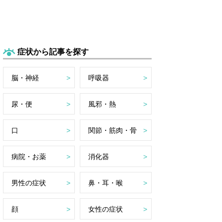
症状から記事を探す
脳・神経
呼吸器
尿・便
風邪・熱
口
関節・筋肉・骨
病院・お薬
消化器
男性の症状
鼻・耳・喉
顔
女性の症状