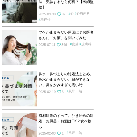
法・受診するなら何科？【医師監
修】
心
心療内科
2025-09-30
97
精神科
フケが止まらない原因は？お医者
さんに「対策」を聞いてみた
皮膚
皮膚科
2025-07-11
346
鼻水・鼻づまりの対処法まとめ。
鼻水が止まらない、息ができな
い、鼻をかみすぎて痛い時
風邪・熱
2025-02-10
3
風邪対策のすべて。ひき始めの対
処・お風呂・お酒はOK？食べ物
も
風邪・熱
2025-02-03
1