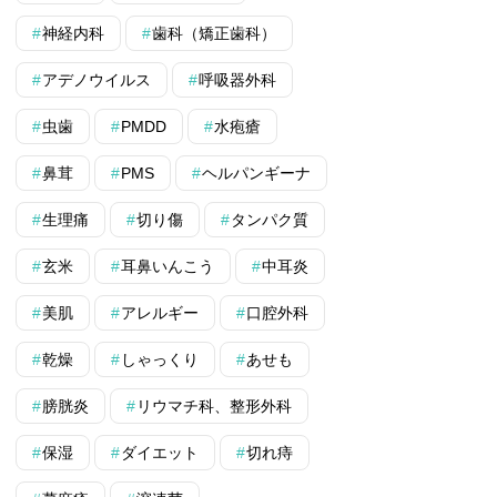
神経内科
歯科（矯正歯科）
アデノウイルス
呼吸器外科
虫歯
PMDD
水疱瘡
鼻茸
PMS
ヘルパンギーナ
生理痛
切り傷
タンパク質
玄米
耳鼻いんこう
中耳炎
美肌
アレルギー
口腔外科
乾燥
しゃっくり
あせも
膀胱炎
リウマチ科、整形外科
保湿
ダイエット
切れ痔