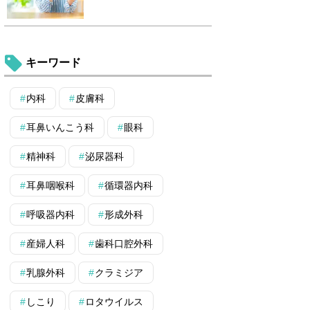
キーワード
内科
皮膚科
耳鼻いんこう科
眼科
精神科
泌尿器科
耳鼻咽喉科
循環器内科
呼吸器内科
形成外科
産婦人科
歯科口腔外科
乳腺外科
クラミジア
しこり
ロタウイルス