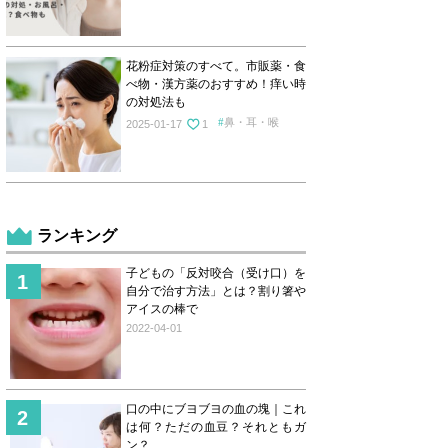
花粉症対策のすべて。市販薬・食
べ物・漢方薬のおすすめ！痒い時
の対処法も
鼻・耳・喉
2025-01-17
1
ランキング
子どもの「反対咬合（受け口）を
自分で治す方法」とは？割り箸や
アイスの棒で
2022-04-01
口の中にブヨブヨの血の塊｜これ
は何？ただの血豆？それともガ
ン？