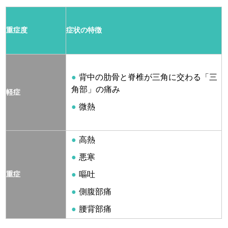
重症度
症状の特徴
背中の肋骨と脊椎が三角に交わる「三
角部」の痛み
軽症
微熱
高熱
悪寒
重症
嘔吐
側腹部痛
腰背部痛