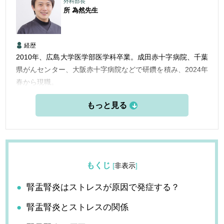
外科部長
所 為然
先生
経歴
2010年、広島大学医学部医学科卒業。成田赤十字病院、千葉
県がんセンター、大阪赤十字病院などで研鑽を積み、2024年
春から現職。
患者様のニーズに応え、分かりやすい説明により安心して受
けられる医療を目指す。
もくじ
[
非表示
]
腎盂腎炎はストレスが原因で発症する？
腎盂腎炎とストレスの関係