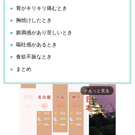
胃がキリキリ痛むとき
胸焼けしたとき
膨満感があり苦しいとき
嘔吐感があるとき
食欲不振なとき
まとめ
もっと見る
arrow_forward_ios