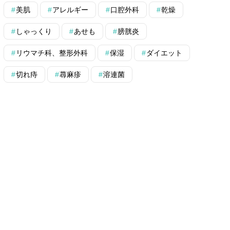
美肌
アレルギー
口腔外科
乾燥
しゃっくり
あせも
膀胱炎
リウマチ科、整形外科
保湿
ダイエット
切れ痔
蕁麻疹
溶連菌