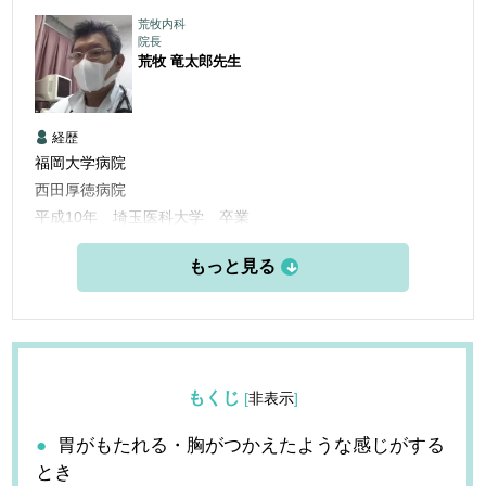
荒牧内科
院長
荒牧 竜太郎
先生
経歴
福岡大学病院
西田厚徳病院
平成10年 埼玉医科大学 卒業
平成10年 福岡大学病院 臨床研修
平成12年 福岡大学病院 呼吸器科入局
平成24年 荒牧内科開業
もくじ
[
非表示
]
胃がもたれる・胸がつかえたような感じがする
とき