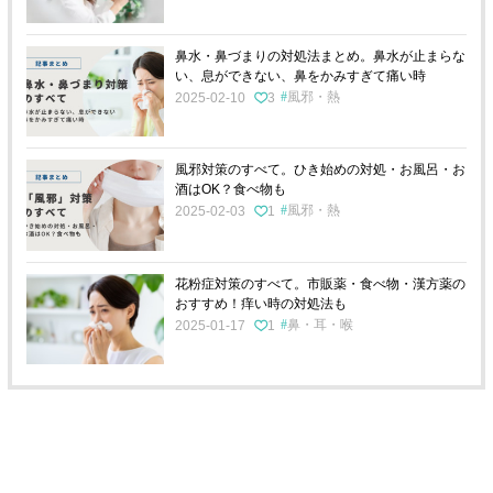
鼻水・鼻づまりの対処法まとめ。鼻水が止まらな
い、息ができない、鼻をかみすぎて痛い時
風邪・熱
2025-02-10
3
風邪対策のすべて。ひき始めの対処・お風呂・お
酒はOK？食べ物も
風邪・熱
2025-02-03
1
花粉症対策のすべて。市販薬・食べ物・漢方薬の
おすすめ！痒い時の対処法も
鼻・耳・喉
2025-01-17
1