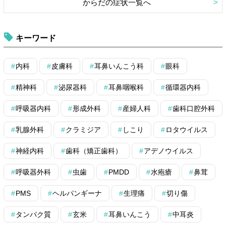
からだの症状一覧へ
キーワード
内科
皮膚科
耳鼻いんこう科
眼科
精神科
泌尿器科
耳鼻咽喉科
循環器内科
呼吸器内科
形成外科
産婦人科
歯科口腔外科
乳腺外科
クラミジア
しこり
ロタウイルス
神経内科
歯科（矯正歯科）
アデノウイルス
呼吸器外科
虫歯
PMDD
水疱瘡
鼻茸
PMS
ヘルパンギーナ
生理痛
切り傷
タンパク質
玄米
耳鼻いんこう
中耳炎