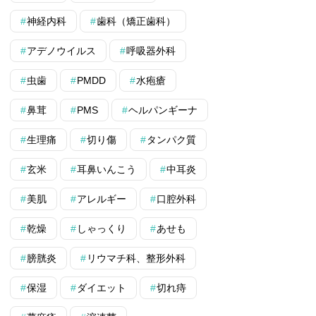
神経内科
歯科（矯正歯科）
アデノウイルス
呼吸器外科
虫歯
PMDD
水疱瘡
鼻茸
PMS
ヘルパンギーナ
生理痛
切り傷
タンパク質
玄米
耳鼻いんこう
中耳炎
美肌
アレルギー
口腔外科
乾燥
しゃっくり
あせも
膀胱炎
リウマチ科、整形外科
保湿
ダイエット
切れ痔