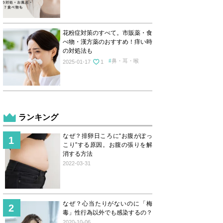
花粉症対策のすべて。市販薬・食
べ物・漢方薬のおすすめ！痒い時
の対処法も
鼻・耳・喉
2025-01-17
1
ランキング
なぜ？排卵日ころに“お腹がぽっ
こり”する原因。お腹の張りを解
消する方法
2022-03-31
なぜ？心当たりがないのに「梅
毒」性行為以外でも感染するの？
2020-10-06