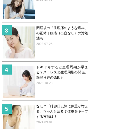
閉経後の「生理痛のような痛み」
の正体｜腹痛（出血なし）の対処
法も
2022-07-28
ドキドキすると生理周期が早ま
る？ストレスと生理周期の関係。
頻発月経の原因も
2022-10-28
なぜ？「排卵日以降に体重が増え
る」ちゃんと戻る？体重をキープ
する方法は？
2021-09-01