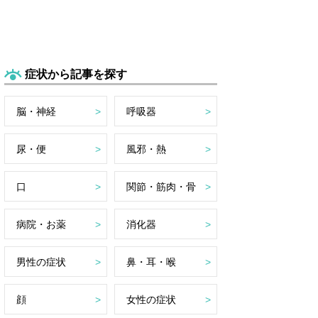
症状から記事を探す
脳・神経
呼吸器
尿・便
風邪・熱
口
関節・筋肉・骨
病院・お薬
消化器
男性の症状
鼻・耳・喉
顔
女性の症状