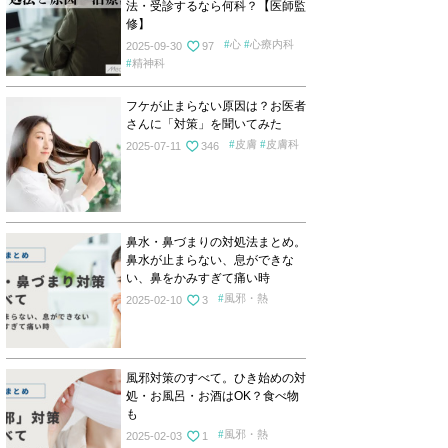
法・受診するなら何科？【医師監
修】
心
心療内科
2025-09-30
97
精神科
フケが止まらない原因は？お医者
さんに「対策」を聞いてみた
皮膚
皮膚科
2025-07-11
346
鼻水・鼻づまりの対処法まとめ。
鼻水が止まらない、息ができな
い、鼻をかみすぎて痛い時
風邪・熱
2025-02-10
3
風邪対策のすべて。ひき始めの対
処・お風呂・お酒はOK？食べ物
も
風邪・熱
2025-02-03
1