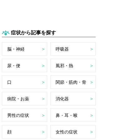
症状から記事を探す
脳・神経
呼吸器
尿・便
風邪・熱
口
関節・筋肉・骨
病院・お薬
消化器
男性の症状
鼻・耳・喉
顔
女性の症状