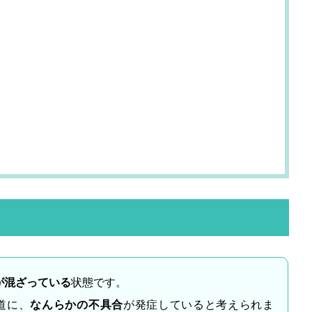
が混ざっている
状態です。
道に、
なんらかの不具合
が発症していると考えられま