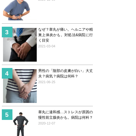
なぜ？睾丸が痛い。ヘルニアや精
巣上体炎かも。対処法&病院に行
く目安
2021-03-04
男性の「陰部の皮膚が白い」大丈
夫？病気？病院は何科？
2021-06-25
睾丸に違和感…ストレスが原因の
慢性前立腺炎かも。病院は何科？
2020-12-07