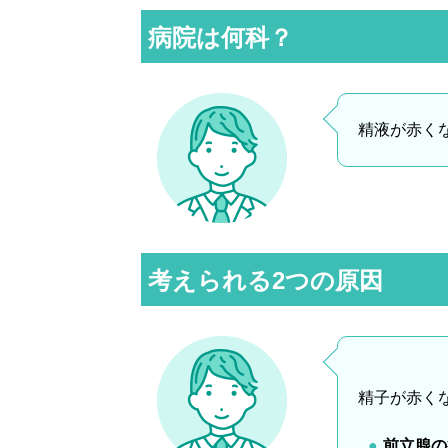
病院は何科？
精液が赤く
考えられる2つの原因
精子が赤く
前立腺の