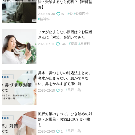
法・受診するなら何科？【医師監
修】
心
心療内科
2025-09-30
97
精神科
フケが止まらない原因は？お医者
さんに「対策」を聞いてみた
皮膚
皮膚科
2025-07-11
346
鼻水・鼻づまりの対処法まとめ。
鼻水が止まらない、息ができな
い、鼻をかみすぎて痛い時
風邪・熱
2025-02-10
3
風邪対策のすべて。ひき始めの対
処・お風呂・お酒はOK？食べ物
も
風邪・熱
2025-02-03
1