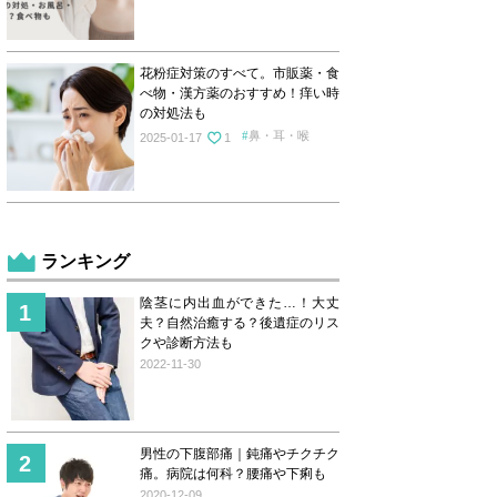
花粉症対策のすべて。市販薬・食
べ物・漢方薬のおすすめ！痒い時
の対処法も
鼻・耳・喉
2025-01-17
1
ランキング
陰茎に内出血ができた…！大丈
夫？自然治癒する？後遺症のリス
クや診断方法も
2022-11-30
男性の下腹部痛｜鈍痛やチクチク
痛。病院は何科？腰痛や下痢も
2020-12-09