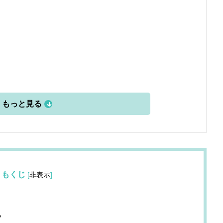
もくじ
[
非表示
]
？