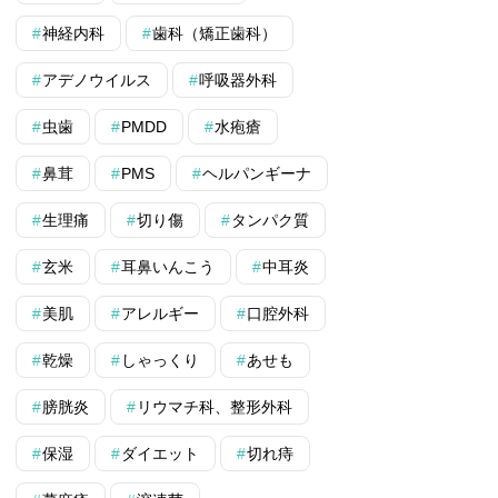
神経内科
歯科（矯正歯科）
アデノウイルス
呼吸器外科
虫歯
PMDD
水疱瘡
鼻茸
PMS
ヘルパンギーナ
生理痛
切り傷
タンパク質
玄米
耳鼻いんこう
中耳炎
美肌
アレルギー
口腔外科
乾燥
しゃっくり
あせも
膀胱炎
リウマチ科、整形外科
保湿
ダイエット
切れ痔