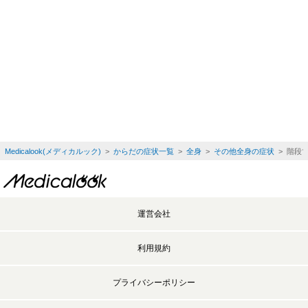
Medicalook(メディカルック)
>
からだの症状一覧
>
全身
>
その他全身の症状
> 階段
運営会社
利用規約
プライバシーポリシー