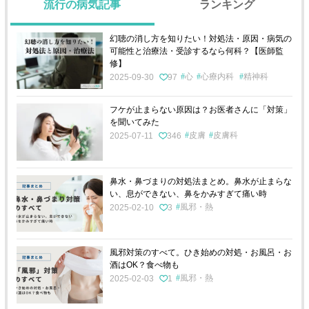
流行の病気記事
ランキング
幻聴の消し方を知りたい！対処法・原因・病気の
可能性と治療法・受診するなら何科？【医師監
修】
心
心療内科
精神科
2025-09-30
97
フケが止まらない原因は？お医者さんに「対策」
を聞いてみた
皮膚
皮膚科
2025-07-11
346
鼻水・鼻づまりの対処法まとめ。鼻水が止まらな
い、息ができない、鼻をかみすぎて痛い時
風邪・熱
2025-02-10
3
風邪対策のすべて。ひき始めの対処・お風呂・お
酒はOK？食べ物も
風邪・熱
2025-02-03
1