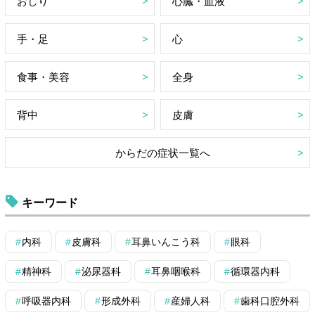
おしり
心臓・血液
手・足
心
食事・美容
全身
背中
皮膚
からだの症状一覧へ
キーワード
内科
皮膚科
耳鼻いんこう科
眼科
精神科
泌尿器科
耳鼻咽喉科
循環器内科
呼吸器内科
形成外科
産婦人科
歯科口腔外科