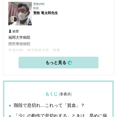
荒牧内科
院長
荒牧 竜太郎
先生
経歴
福岡大学病院
西田厚徳病院
平成10年 埼玉医科大学 卒業
平成10年 福岡大学病院 臨床研修
平成12年 福岡大学病院 呼吸器科入局
平成24年 荒牧内科開業
もくじ
[
非表示
]
階段で息切れ…これって「貧血」？
「少しの動作で息切れする」ときは、早めに病