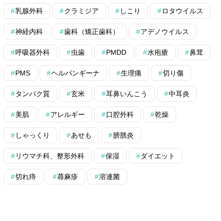
乳腺外科
クラミジア
しこり
ロタウイルス
神経内科
歯科（矯正歯科）
アデノウイルス
呼吸器外科
虫歯
PMDD
水疱瘡
鼻茸
PMS
ヘルパンギーナ
生理痛
切り傷
タンパク質
玄米
耳鼻いんこう
中耳炎
美肌
アレルギー
口腔外科
乾燥
しゃっくり
あせも
膀胱炎
リウマチ科、整形外科
保湿
ダイエット
切れ痔
蕁麻疹
溶連菌