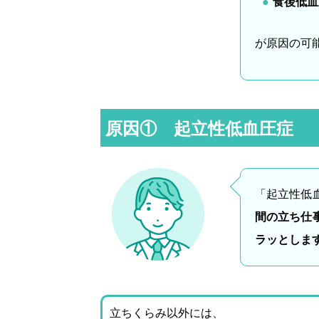
食後低血
が原因の可
原因① 起立性低血圧症
「起立性低
間の立ち仕
ラッとしま
立ちくらみ以外には、