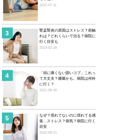
2022-07-11
腎盂腎炎の原因はストレス？前触
れは？どれくらいで治る？病院に
行く目安も
2023-02-28
「頭に痛くない固いコブ」これっ
て大丈夫？腫瘍かも。病院は何科
に行く？
2021-08-30
なぜ？揺れてないのに揺れてる感
覚…ストレス？病気？病院に行く
目安
2020-08-21