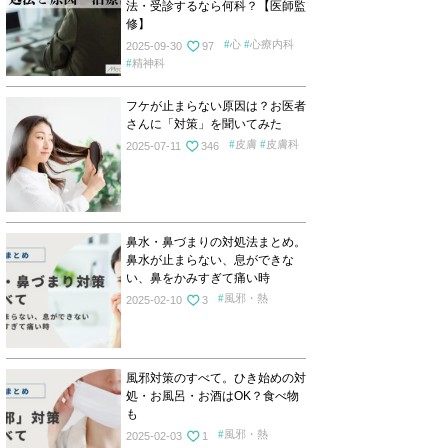
法・受診するなら何科？【医師監
修】
心
心療内科
2025-09-30
97
精神科
フケが止まらない原因は？お医者
さんに「対策」を聞いてみた
皮膚
皮膚科
2025-07-11
346
鼻水・鼻づまりの対処法まとめ。
鼻水が止まらない、息ができな
い、鼻をかみすぎて痛い時
風邪・熱
2025-02-10
3
風邪対策のすべて。ひき始めの対
処・お風呂・お酒はOK？食べ物
も
風邪・熱
2025-02-03
1