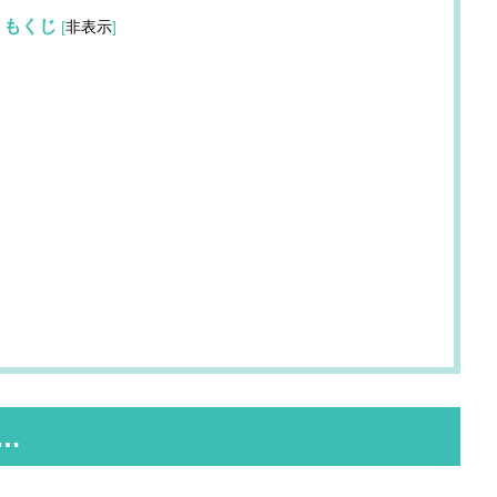
もくじ
[
非表示
]
…