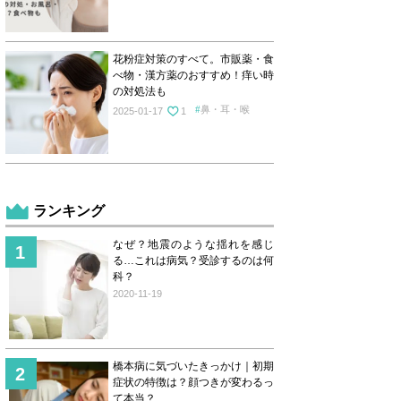
花粉症対策のすべて。市販薬・食
べ物・漢方薬のおすすめ！痒い時
の対処法も
鼻・耳・喉
2025-01-17
1
ランキング
なぜ？地震のような揺れを感じ
る…これは病気？受診するのは何
科？
2020-11-19
橋本病に気づいたきっかけ｜初期
症状の特徴は？顔つきが変わるっ
て本当？