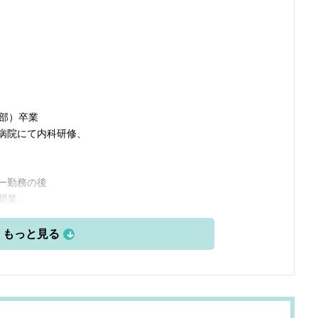
学部）卒業
病院にて内科研修、
ー勤務の後
開業。