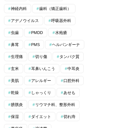
神経内科
歯科（矯正歯科）
アデノウイルス
呼吸器外科
虫歯
PMDD
水疱瘡
鼻茸
PMS
ヘルパンギーナ
生理痛
切り傷
タンパク質
玄米
耳鼻いんこう
中耳炎
美肌
アレルギー
口腔外科
乾燥
しゃっくり
あせも
膀胱炎
リウマチ科、整形外科
保湿
ダイエット
切れ痔