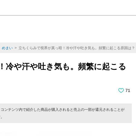
>
めまい
> 立ちくらみで視界が真っ暗！冷や汗や吐き気も。頻繁に起こる原因は？
！冷や汗や吐き気も。頻繁に起こる
71
。コンテンツ内で紹介した商品が購入されると売上の一部が還元されることが
す。