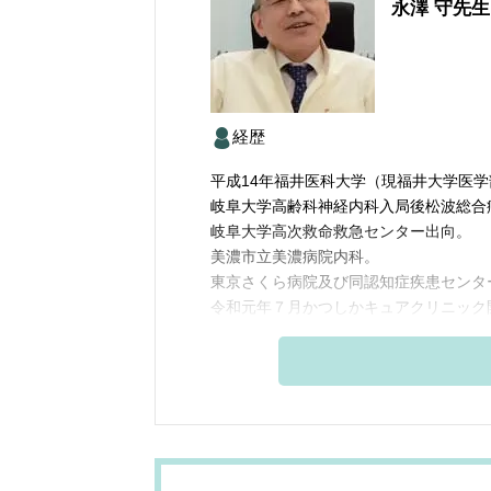
永澤 守
先生
経歴
平成14年福井医科大学（現福井大学医
岐阜大学高齢科神経内科入局後松波総合
岐阜大学高次救命救急センター出向。
美濃市立美濃病院内科。
東京さくら病院及び同認知症疾患センタ
令和元年７月かつしかキュアクリニック