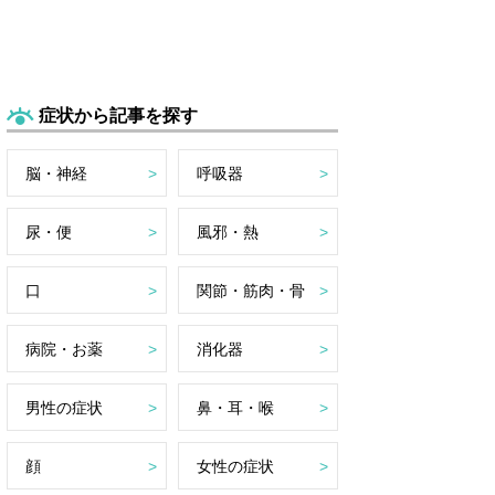
症状から記事を探す
脳・神経
呼吸器
尿・便
風邪・熱
口
関節・筋肉・骨
病院・お薬
消化器
男性の症状
鼻・耳・喉
顔
女性の症状