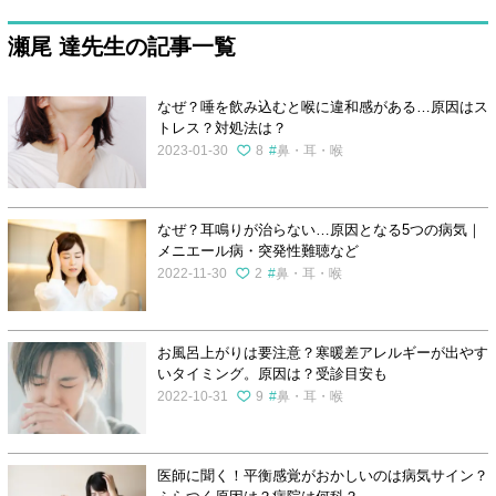
瀬尾 達先生の記事一覧
なぜ？唾を飲み込むと喉に違和感がある…原因はス
トレス？対処法は？
2023-01-30
8
鼻・耳・喉
なぜ？耳鳴りが治らない…原因となる5つの病気｜
メニエール病・突発性難聴など
2022-11-30
2
鼻・耳・喉
お風呂上がりは要注意？寒暖差アレルギーが出やす
いタイミング。原因は？受診目安も
2022-10-31
9
鼻・耳・喉
医師に聞く！平衡感覚がおかしいのは病気サイン？