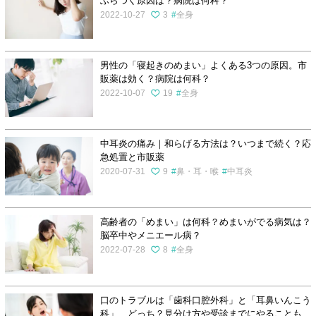
ふらつく原因は？病院は何科？
2022-10-27
3
全身
男性の「寝起きのめまい」よくある3つの原因。市
販薬は効く？病院は何科？
2022-10-07
19
全身
中耳炎の痛み｜和らげる方法は？いつまで続く？応
急処置と市販薬
2020-07-31
9
鼻・耳・喉
中耳炎
高齢者の「めまい」は何科？めまいがでる病気は？
脳卒中やメニエール病？
2022-07-28
8
全身
口のトラブルは「歯科口腔外科」と「耳鼻いんこう
科」、どっち？見分け方や受診までにやることも