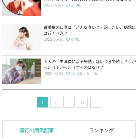
2022-07-01
15
口
蓄膿症の口臭は「どんな臭い？」治したい…病院に
は行くべき？
2022-05-30
9
口
大人の「中耳炎による発熱」はいつまで続く？上が
ったり下がったりするのはなぜ？
2022-05-31
12
鼻・耳・喉
1
2
…
11
>
流行の病気記事
ランキング