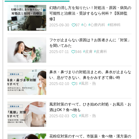
幻聴の消し方を知りたい！対処法・原因・病気の
可能性と治療法・受診するなら何科？【医師監
修】
心
心療内科
精神科
2025-09-30
97
フケが止まらない原因は？お医者さんに「対策」
を聞いてみた
皮膚
皮膚科
2025-07-11
346
鼻水・鼻づまりの対処法まとめ。鼻水が止まらな
い、息ができない、鼻をかみすぎて痛い時
風邪・熱
2025-02-10
3
風邪対策のすべて。ひき始めの対処・お風呂・お
酒はOK？食べ物も
風邪・熱
2025-02-03
1
花粉症対策のすべて。市販薬・食べ物・漢方薬の