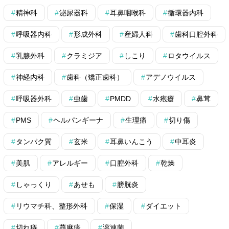
精神科
泌尿器科
耳鼻咽喉科
循環器内科
呼吸器内科
形成外科
産婦人科
歯科口腔外科
乳腺外科
クラミジア
しこり
ロタウイルス
神経内科
歯科（矯正歯科）
アデノウイルス
呼吸器外科
虫歯
PMDD
水疱瘡
鼻茸
PMS
ヘルパンギーナ
生理痛
切り傷
タンパク質
玄米
耳鼻いんこう
中耳炎
美肌
アレルギー
口腔外科
乾燥
しゃっくり
あせも
膀胱炎
リウマチ科、整形外科
保湿
ダイエット
切れ痔
蕁麻疹
溶連菌