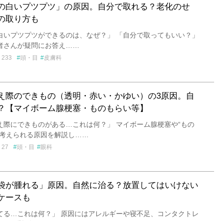
の白いプツプツ」の原因。自分で取れる？老化のせ
の取り方も
白いプツプツができるのは、なぜ？」 「自分で取ってもいい？」
者さんが疑問にお答え……
233
頭・目
皮膚科
え際のできもの（透明・赤い・かゆい）の3原因。自
？【マイボーム腺梗塞・ものもらい等】
え際にできものがある…これは何？」 マイボーム腺梗塞や“もの
、考えられる原因を解説し……
27
頭・目
眼科
袋が腫れる」原因。自然に治る？放置してはいけない
ケースも
てる…これは何？」 原因にはアレルギーや寝不足、コンタクトレ