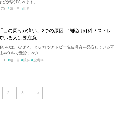
などが挙げられます。 ……
70
頭・目
眼科
「目の周りが痛い」2つの原因。病院は何科？ストレ
ている人は要注意
痛いのは、なぜ？」 かぶれやアトピー性皮膚炎を発症している可
処法や何科で受診すべき……
10
頭・目
眼科
皮膚科
2
3
>