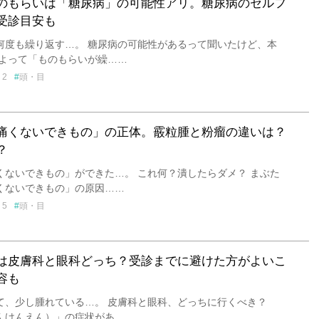
のもらいは「糖尿病」の可能性アリ。糖尿病のセルフ
受診目安も
何度も繰り返す…。 糖尿病の可能性があるって聞いたけど、本
によって「ものもらいが繰……
2
頭・目
痛くないできもの」の正体。霰粒腫と粉瘤の違いは？
？
くないできもの」ができた…。 これ何？潰したらダメ？ まぶた
くないできもの」の原因……
5
頭・目
は皮膚科と眼科どっち？受診までに避けた方がよいこ
容も
て、少し腫れている…。 皮膚科と眼科、どっちに行くべき？
んけんえん）」の症状があ……