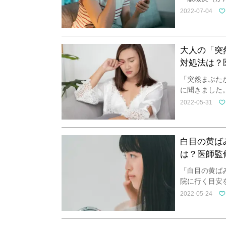
2022-07-04
大人の「突
対処法は？
「突然まぶた
に聞きました
2022-05-31
白目の黄ば
は？医師監
「白目の黄ば
院に行く目安
2022-05-24