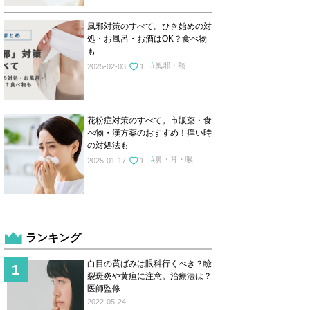
風邪対策のすべて。ひき始めの対
処・お風呂・お酒はOK？食べ物
も
風邪・熱
2025-02-03
1
花粉症対策のすべて。市販薬・食
べ物・漢方薬のおすすめ！痒い時
の対処法も
鼻・耳・喉
2025-01-17
1
ランキング
白目の黄ばみは眼科行くべき？瞼
裂斑炎や黄疸に注意。治療法は？
医師監修
2022-05-24