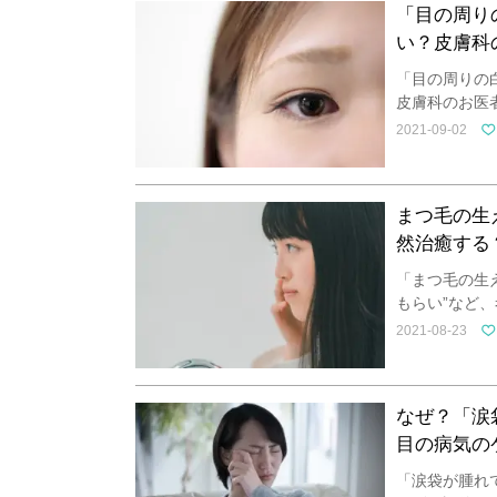
「目の周り
い？皮膚科
「目の周りの
皮膚科のお医
2021-09-02
まつ毛の生
然治癒する
「まつ毛の生
もらい”など
2021-08-23
なぜ？「涙
目の病気の
「涙袋が腫れ