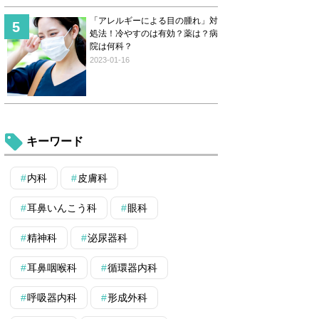
「アレルギーによる目の腫れ」対
処法！冷やすのは有効？薬は？病
院は何科？
2023-01-16
キーワード
内科
皮膚科
耳鼻いんこう科
眼科
精神科
泌尿器科
耳鼻咽喉科
循環器内科
呼吸器内科
形成外科