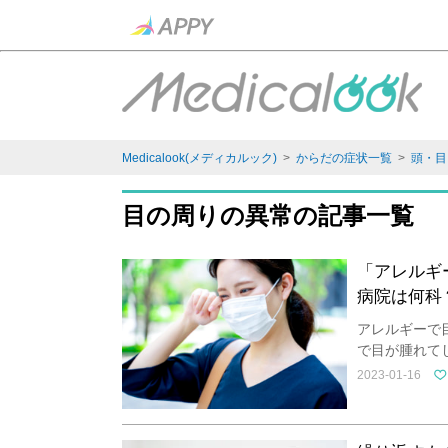
Medicalook(メディカルック)
>
からだの症状一覧
>
頭・目
目の周りの異常の記事一覧
「アレルギ
病院は何科
アレルギーで
で目が腫れて
2023-01-16