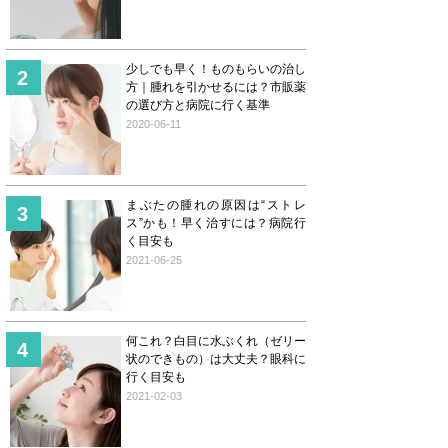
少しでも早く！ものもらいの治し
方｜腫れを引かせるには？市販薬
の選び方と病院に行く基準
2020-06-11
まぶたの腫れの原因は“ストレ
ス”かも！早く治すには？病院行
く目安も
2021-06-25
何これ？白目に水ぶくれ（ゼリー
状のできもの）は大丈夫？眼科に
行く目安も
2021-02-03