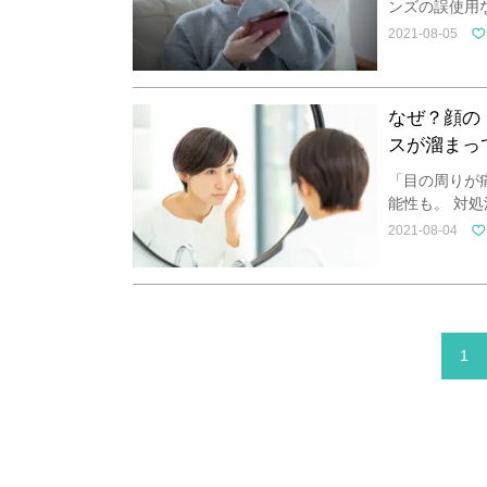
ンズの誤使用
2021-08-05
なぜ？顔の
スが溜まっ
「目の周りが
能性も。 対
2021-08-04
1