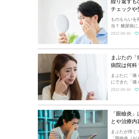
繰り返すも
チェックや
ものもらいを
当？ 糖尿病
2022-09-30
まぶたの「
病院は何科
まぶたに「痛
にできた「痛
2022-09-30
「眼瞼炎」
とや治療内
まぶたが痒く
「眼瞼炎（が