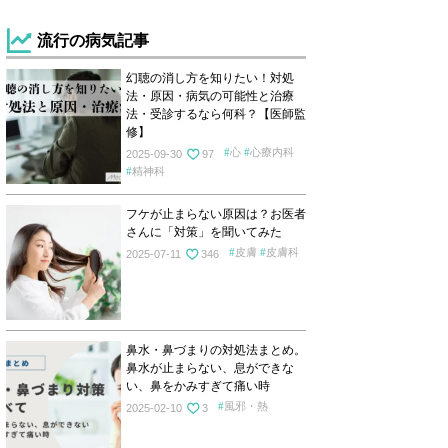
流行の病気記事
幻聴の消し方を知りたい！対処
法・原因・病気の可能性と治療
法・受診するなら何科？【医師監
修】
心
心療内科
2025-09-30
97
精神科
フケが止まらない原因は？お医者
さんに「対策」を聞いてみた
皮膚
皮膚科
2025-07-11
346
鼻水・鼻づまりの対処法まとめ。
鼻水が止まらない、息ができな
い、鼻をかみすぎて痛い時
風邪・熱
2025-02-10
3