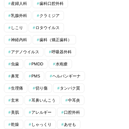
産婦人科
歯科口腔外科
乳腺外科
クラミジア
しこり
ロタウイルス
神経内科
歯科（矯正歯科）
アデノウイルス
呼吸器外科
虫歯
PMDD
水疱瘡
鼻茸
PMS
ヘルパンギーナ
生理痛
切り傷
タンパク質
玄米
耳鼻いんこう
中耳炎
美肌
アレルギー
口腔外科
乾燥
しゃっくり
あせも