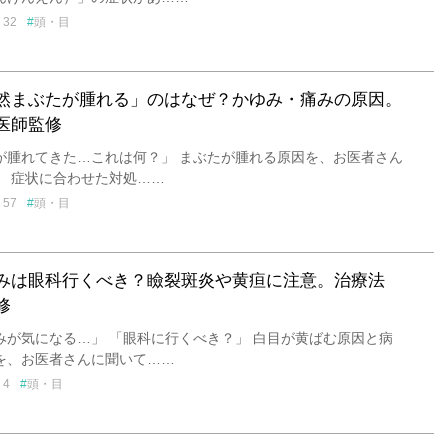
32
頭・目
然まぶたが腫れる」のはなぜ？かゆみ・痛みの原因。
医師監修
が腫れてきた…これは何？」 まぶたが腫れる原因を、お医者さん
。 症状に合わせた対処……
57
頭・目
みは眼科行くべき？瞼裂斑炎や黄疸に注意。治療法
修
みが気になる…」 「眼科に行くべき？」 白目が黄ばむ原因と病
を、お医者さんに聞いて……
4
頭・目