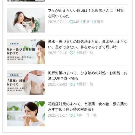
フケが止まらない原因は？お医者さんに「対策」
を聞いてみた
皮膚
皮膚科
2025-07-11
346
鼻水・鼻づまりの対処法まとめ。鼻水が止まらな
い、息ができない、鼻をかみすぎて痛い時
風邪・熱
2025-02-10
3
風邪対策のすべて。ひき始めの対処・お風呂・お
酒はOK？食べ物も
風邪・熱
2025-02-03
1
花粉症対策のすべて。市販薬・食べ物・漢方薬の
おすすめ！痒い時の対処法も
鼻・耳・喉
2025-01-17
1