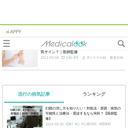
リウマチ科、整形外科の記事一覧
指の痛み「病院は何科？」腫れ・押すと痛いのは病
気サイン？｜医師監修
2021-03-08
130
手・足
リウマチ科、整形外科
流行の病気記事
ランキング
幻聴の消し方を知りたい！対処法・原因・病気の
可能性と治療法・受診するなら何科？【医師監
修】
心
心療内科
精神科
2025-09-30
97