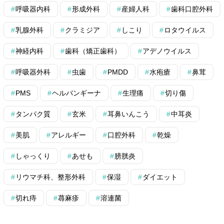
呼吸器内科
形成外科
産婦人科
歯科口腔外科
乳腺外科
クラミジア
しこり
ロタウイルス
神経内科
歯科（矯正歯科）
アデノウイルス
呼吸器外科
虫歯
PMDD
水疱瘡
鼻茸
PMS
ヘルパンギーナ
生理痛
切り傷
タンパク質
玄米
耳鼻いんこう
中耳炎
美肌
アレルギー
口腔外科
乾燥
しゃっくり
あせも
膀胱炎
リウマチ科、整形外科
保湿
ダイエット
切れ痔
蕁麻疹
溶連菌