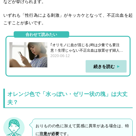
などが挙げられます。
いずれも「性行為による刺激」がキッカケとなって、不正出血を起
こすことが多いです。
合わせて読みたい
｢オリモノに血が混じる｣時は少量でも要注
意！生理じゃない不正出血は放置せず婦人科
へ
2020-06-12
続きを読む
オレンジ色で「水っぽい・ゼリー状の塊」は大丈
夫？
おりものの色に加えて質感に異常がある場合は、特
に
注意が必要
です。