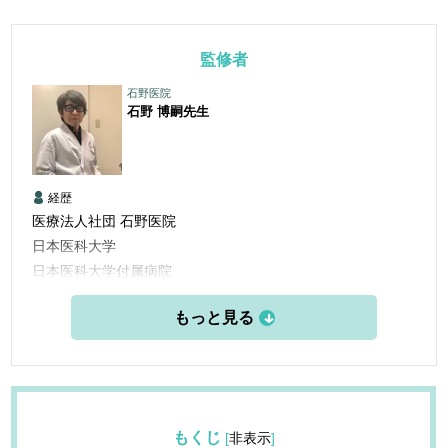
監修者
石野医院
石野 博嗣
先生
経歴
医療法人社団 石野医院
日本医科大学
日本医科大学付属病院
日本医科大付属第二病院
国立横須賀病院
東部地域病院
石野医院
もくじ
[
非表示
]