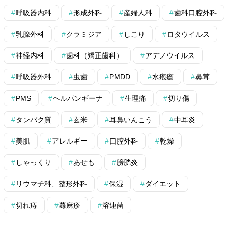
呼吸器内科
形成外科
産婦人科
歯科口腔外科
乳腺外科
クラミジア
しこり
ロタウイルス
神経内科
歯科（矯正歯科）
アデノウイルス
呼吸器外科
虫歯
PMDD
水疱瘡
鼻茸
PMS
ヘルパンギーナ
生理痛
切り傷
タンパク質
玄米
耳鼻いんこう
中耳炎
美肌
アレルギー
口腔外科
乾燥
しゃっくり
あせも
膀胱炎
リウマチ科、整形外科
保湿
ダイエット
切れ痔
蕁麻疹
溶連菌