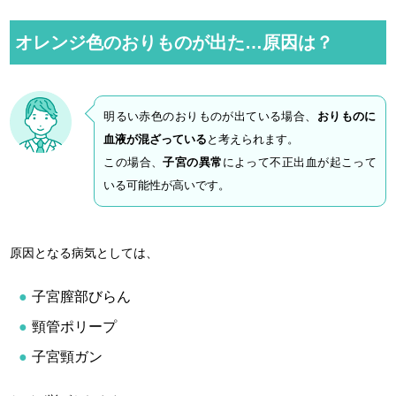
M
u
オレンジ色のおりものが出た…原因は？
t
e
明るい赤色のおりものが出ている場合、
おりものに
血液が混ざっている
と考えられます。
この場合、
子宮の異常
によって不正出血が起こって
いる可能性が高いです。
原因となる病気としては、
子宮膣部びらん
頸管ポリープ
子宮頸ガン