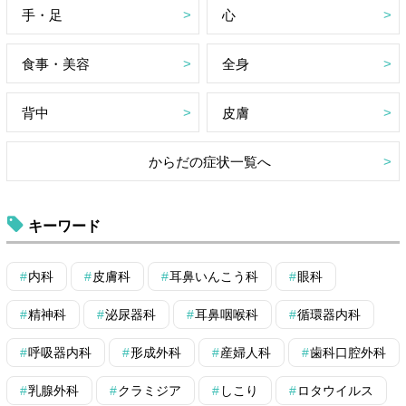
手・足
心
食事・美容
全身
背中
皮膚
からだの症状一覧へ
キーワード
内科
皮膚科
耳鼻いんこう科
眼科
精神科
泌尿器科
耳鼻咽喉科
循環器内科
呼吸器内科
形成外科
産婦人科
歯科口腔外科
乳腺外科
クラミジア
しこり
ロタウイルス