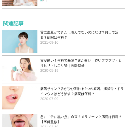
PR
関連記事
舌に血豆ができた…噛んでないのになぜ？何日で治
る？病院は何科？
2021-09-10
舌が痛い！何科で受診？舌が白い・赤いブツブツ・ヒ
リヒリ・しこり等｜医師監修
2020-05-19
病気サイン？舌がひび割れる4つの原因。溝状舌・ドラ
イマウスはどう治す？病院は何科？
2020-07-09
急に「舌に黒い点」血豆？メラノーマ？病院は何科？
【医師監修】