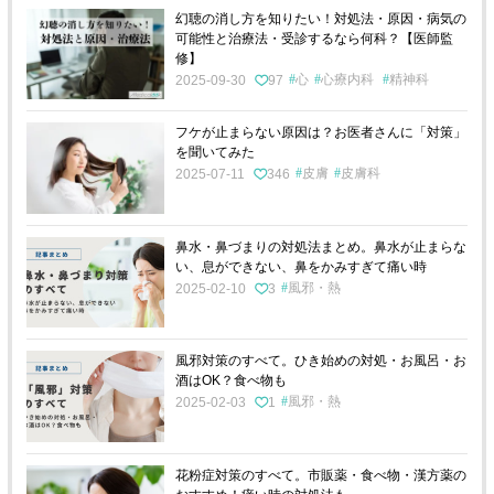
幻聴の消し方を知りたい！対処法・原因・病気の
可能性と治療法・受診するなら何科？【医師監
修】
心
心療内科
精神科
2025-09-30
97
フケが止まらない原因は？お医者さんに「対策」
を聞いてみた
皮膚
皮膚科
2025-07-11
346
鼻水・鼻づまりの対処法まとめ。鼻水が止まらな
い、息ができない、鼻をかみすぎて痛い時
風邪・熱
2025-02-10
3
風邪対策のすべて。ひき始めの対処・お風呂・お
酒はOK？食べ物も
風邪・熱
2025-02-03
1
花粉症対策のすべて。市販薬・食べ物・漢方薬の