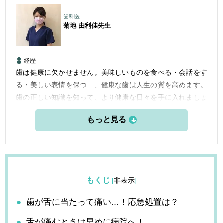
歯科医
菊地 由利佳
先生
経歴
歯は健康に欠かせません。美味しいものを食べる・会話をす
る・美しい表情を保つ…、健康な歯は人生の質を高めます。
歯の正しい知識を知って、より健康な日々を手に入れましょ
う。
もくじ
[
非表示
]
歯が舌に当たって痛い…！応急処置は？
舌が痛むときは早めに病院へ！