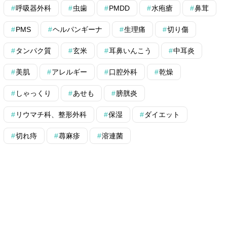
呼吸器外科
虫歯
PMDD
水疱瘡
鼻茸
PMS
ヘルパンギーナ
生理痛
切り傷
タンパク質
玄米
耳鼻いんこう
中耳炎
美肌
アレルギー
口腔外科
乾燥
しゃっくり
あせも
膀胱炎
リウマチ科、整形外科
保湿
ダイエット
切れ痔
蕁麻疹
溶連菌