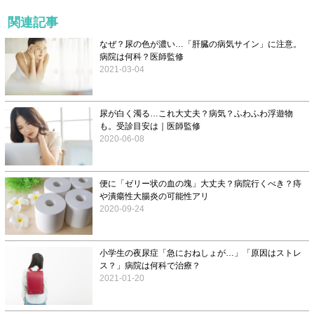
関連記事
なぜ？尿の色が濃い…「肝臓の病気サイン」に注意。
病院は何科？医師監修
2021-03-04
尿が白く濁る…これ大丈夫？病気？ふわふわ浮遊物
も。受診目安は｜医師監修
2020-06-08
便に「ゼリー状の血の塊」大丈夫？病院行くべき？痔
や潰瘍性大腸炎の可能性アリ
2020-09-24
小学生の夜尿症「急におねしょが…」「原因はストレ
ス？」病院は何科で治療？
2021-01-20