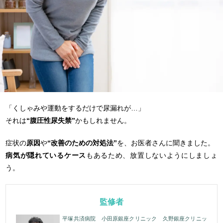
「くしゃみや運動をするだけで尿漏れが…」
それは
“腹圧性尿失禁”
かもしれません。
症状の
原因
や
“改善のための対処法”
を、お医者さんに聞きました。
病気が隠れているケース
もあるため、放置しないようにしましょ
う。
監修者
平塚共済病院 小田原銀座クリニック 久野銀座クリニッ