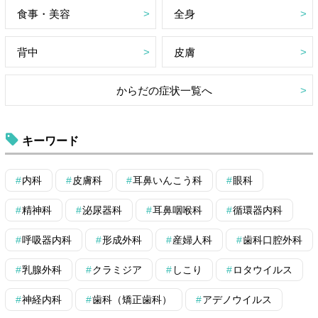
食事・美容
全身
背中
皮膚
からだの症状一覧へ
キーワード
内科
皮膚科
耳鼻いんこう科
眼科
精神科
泌尿器科
耳鼻咽喉科
循環器内科
呼吸器内科
形成外科
産婦人科
歯科口腔外科
乳腺外科
クラミジア
しこり
ロタウイルス
神経内科
歯科（矯正歯科）
アデノウイルス