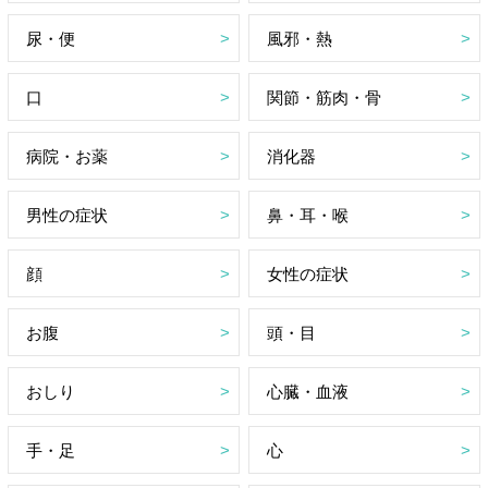
尿・便
風邪・熱
口
関節・筋肉・骨
病院・お薬
消化器
男性の症状
鼻・耳・喉
顔
女性の症状
お腹
頭・目
おしり
心臓・血液
手・足
心