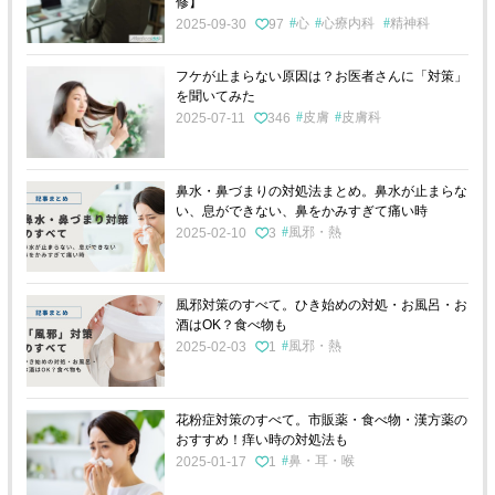
修】
心
心療内科
精神科
2025-09-30
97
フケが止まらない原因は？お医者さんに「対策」
を聞いてみた
皮膚
皮膚科
2025-07-11
346
鼻水・鼻づまりの対処法まとめ。鼻水が止まらな
い、息ができない、鼻をかみすぎて痛い時
風邪・熱
2025-02-10
3
風邪対策のすべて。ひき始めの対処・お風呂・お
酒はOK？食べ物も
風邪・熱
2025-02-03
1
花粉症対策のすべて。市販薬・食べ物・漢方薬の
おすすめ！痒い時の対処法も
鼻・耳・喉
2025-01-17
1