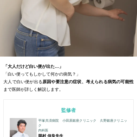
「大人だけど白い便が出た…」
「白い便ってもしかして何かの病気？」
大人で白い便が出る
原因や要注意の症状、考えられる病気の可能性
まで医師が詳しく解説します。
監修者
平塚共済病院 小田原銀座クリニック 久野銀座クリニッ
ク
内科医
岡村 信良
先生