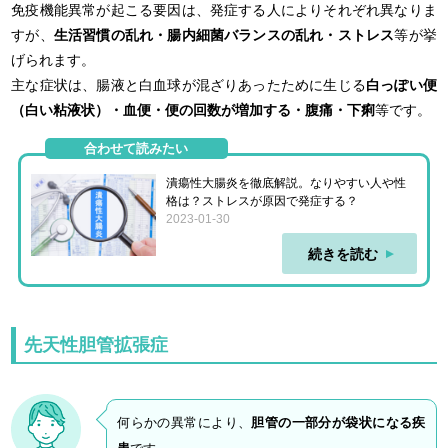
免疫機能異常が起こる要因は、発症する人によりそれぞれ異なりま
すが、
生活習慣の乱れ・腸内細菌バランスの乱れ・ストレス
等が挙
げられます。
主な症状は、腸液と白血球が混ざりあったために生じる
白っぽい便
（白い粘液状）・血便・便の回数が増加する・腹痛・下痢
等です。
合わせて読みたい
潰瘍性大腸炎を徹底解説。なりやすい人や性
格は？ストレスが原因で発症する？
2023-01-30
続きを読む
先天性胆管拡張症
何らかの異常により、
胆管の一部分が袋状になる疾