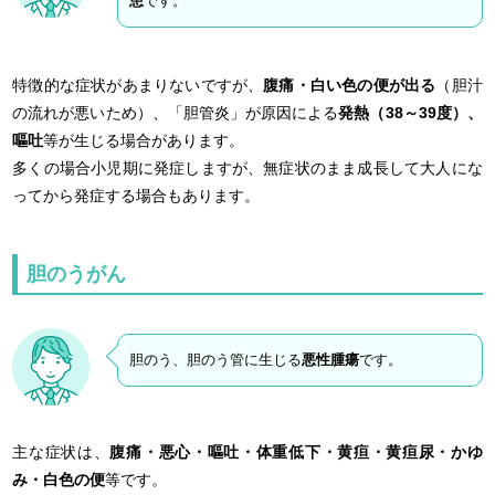
患
です。
特徴的な症状があまりないですが、
腹痛・白い色の便が出る
（胆汁
の流れが悪いため）、「胆管炎」が原因による
発熱（38～39度）、
嘔吐
等が生じる場合があります。
多くの場合小児期に発症しますが、無症状のまま成長して大人にな
ってから発症する場合もあります。
胆のうがん
胆のう、胆のう管に生じる
悪性腫瘍
です。
主な症状は、
腹痛・悪心・嘔吐・体重低下・黄疸・黄疸尿・かゆ
み・白色の便
等です。