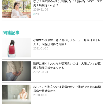
なぜ？喉の痛みが1ヶ月治らない！熱がないのに…大丈
夫？病院行くべき？
2019-11-06
PR
関連記事
小学生の夜尿症「急におねしょが…」「原因はストレ
ス？」病院は何科で治療？
2021-01-20
医師に聞く！おならが硫黄臭いのは「大腸ガン」が原
因？初期症状チェックも
2022-08-31
おしっこが泡立つのは病気のせい？泡ができるのは糖
尿病や腎臓病かも
2020-10-05