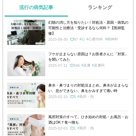
流行の病気記事
ランキング
幻聴の消し方を知りたい！対処法・原因・病気の
可能性と治療法・受診するなら何科？【医師監
修】
心
心療内科
精神科
2025-09-30
97
フケが止まらない原因は？お医者さんに「対策」
を聞いてみた
皮膚
皮膚科
2025-07-11
346
鼻水・鼻づまりの対処法まとめ。鼻水が止まらな
い、息ができない、鼻をかみすぎて痛い時
風邪・熱
2025-02-10
3
風邪対策のすべて。ひき始めの対処・お風呂・お
酒はOK？食べ物も
風邪・熱
2025-02-03
1