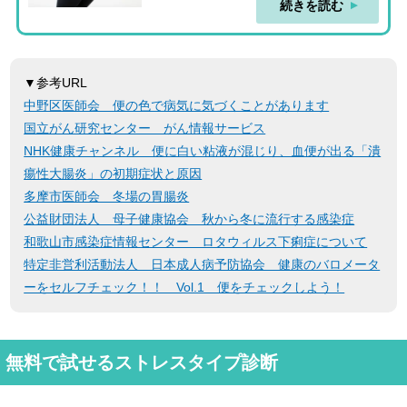
続きを読む
▼参考URL
中野区医師会 便の色で病気に気づくことがあります
国立がん研究センター がん情報サービス
NHK健康チャンネル 便に白い粘液が混じり、血便が出る「潰
瘍性大腸炎」の初期症状と原因
多摩市医師会 冬場の胃腸炎
公益財団法人 母子健康協会 秋から冬に流行する感染症
和歌山市感染症情報センター ロタウィルス下痢症について
特定非営利活動法人 日本成人病予防協会 健康のバロメータ
ーをセルフチェック！！ Vol.1 便をチェックしよう！
無料で試せるストレスタイプ診断