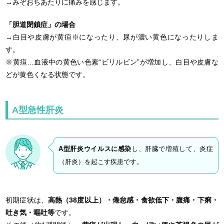
→みぞおちあたりに痛みを感じます。
「胆道閉鎖症」の場合
→白目や皮膚が黄疸※になったり、尿が濃い黄色になったりしま
す。
※黄疸…血液中の黄色い色素“ビリルビン”が増加し、白目や皮膚な
どが黄色くなる状態です。
A型急性肝炎
A型肝炎ウイルスに感染
し、肝臓で増殖して、炎症
（肝炎）を起こす疾患です。
初期症状は、
高熱（38度以上）・倦怠感・食欲低下・腹痛・下痢・
吐き気・嘔吐等
です。