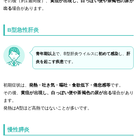
その後（約1週間後）、
黄疸が出現し、白っぽい便や茶褐色の尿が
出る
場合があります。
B型急性肝炎
青年期以上
で、B型肝炎ウイルスに
初めて感染
し、
肝
炎を起こす疾患
です。
初期症状は、
発熱・吐き気・嘔吐・食欲低下・倦怠感等
です。
その後、
黄疸が出現し、白っぽい便や茶褐色の尿が出る
場合があり
ます。
発熱はA型ほど高熱ではないことが多いです。
慢性膵炎