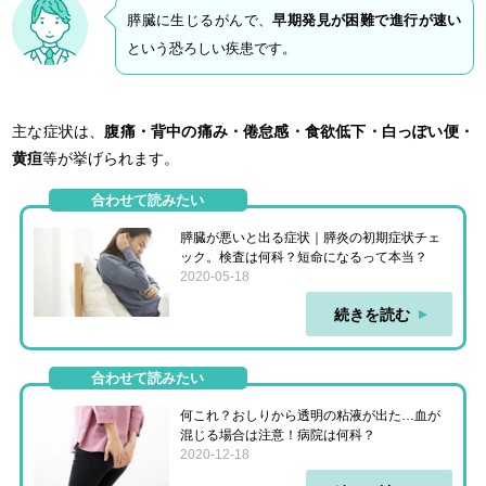
膵臓に生じるがんで、
早期発見が困難で進行が速い
という恐ろしい疾患です。
主な症状は、
腹痛・背中の痛み・倦怠感・食欲低下・白っぽい便・
黄疸
等が挙げられます。
合わせて読みたい
膵臓が悪いと出る症状｜膵炎の初期症状チェ
ック。検査は何科？短命になるって本当？
2020-05-18
続きを読む
合わせて読みたい
何これ？おしりから透明の粘液が出た…血が
混じる場合は注意！病院は何科？
2020-12-18