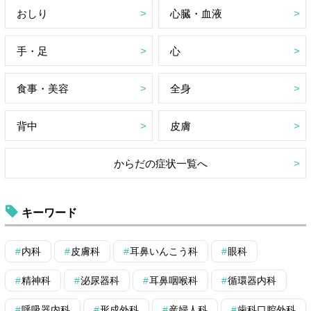
おしり
心臓・血液
手・足
心
食事・美容
全身
背中
皮膚
からだの症状一覧へ
キーワード
内科
皮膚科
耳鼻いんこう科
眼科
精神科
泌尿器科
耳鼻咽喉科
循環器内科
呼吸器内科
形成外科
産婦人科
歯科口腔外科