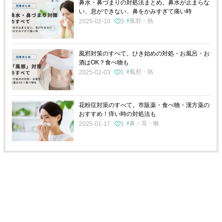
鼻水・鼻づまりの対処法まとめ。鼻水が止まらな
い、息ができない、鼻をかみすぎて痛い時
風邪・熱
2025-02-10
3
風邪対策のすべて。ひき始めの対処・お風呂・お
酒はOK？食べ物も
風邪・熱
2025-02-03
1
花粉症対策のすべて。市販薬・食べ物・漢方薬の
おすすめ！痒い時の対処法も
鼻・耳・喉
2025-01-17
1