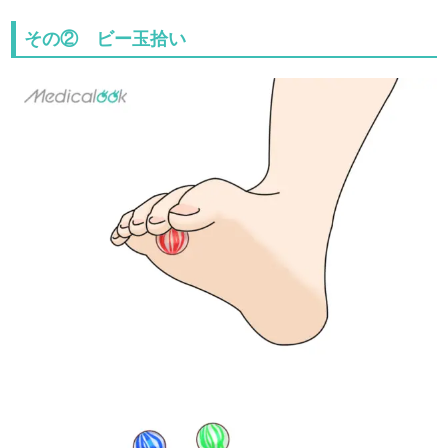
その② ビー玉拾い