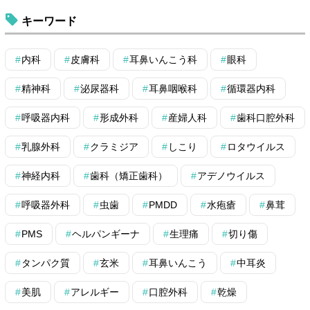
キーワード
内科
皮膚科
耳鼻いんこう科
眼科
精神科
泌尿器科
耳鼻咽喉科
循環器内科
呼吸器内科
形成外科
産婦人科
歯科口腔外科
乳腺外科
クラミジア
しこり
ロタウイルス
神経内科
歯科（矯正歯科）
アデノウイルス
呼吸器外科
虫歯
PMDD
水疱瘡
鼻茸
PMS
ヘルパンギーナ
生理痛
切り傷
タンパク質
玄米
耳鼻いんこう
中耳炎
美肌
アレルギー
口腔外科
乾燥