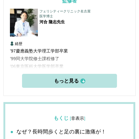
監修者
フェリシティークリニック名古屋
医学博士
河合 隆志
先生
経歴
’97慶應義塾大学理工学部卒業
’99同大学院修士課程修了
’06東京医科大学医学部卒業
’06三楽病院臨床研修医
’08三楽病院整形外科他勤務
’12東京医科歯科大学大学院博士課程修了
’13愛知医科大学学際的痛みセンター勤務
’15米国ペインマネジメント＆アンチエイジングセンター他研
修
もくじ
[
非表示
]
’16フェリシティークリニック名古屋 開設
なぜ？長時間歩くと足の裏に激痛が！