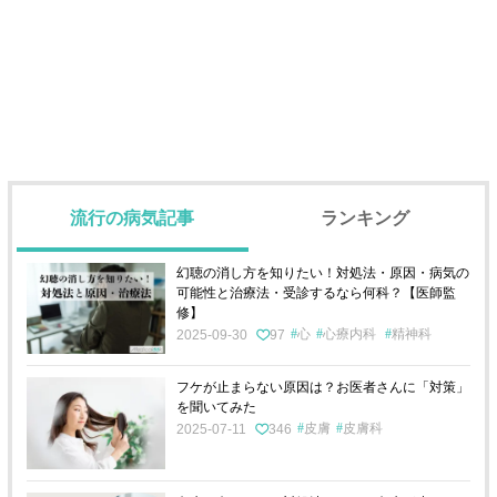
流行の病気記事
ランキング
幻聴の消し方を知りたい！対処法・原因・病気の
可能性と治療法・受診するなら何科？【医師監
修】
心
心療内科
精神科
2025-09-30
97
フケが止まらない原因は？お医者さんに「対策」
を聞いてみた
皮膚
皮膚科
2025-07-11
346