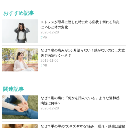
おすすめ記事
ストレスが限界に達した時に出る症状｜倒れる前兆
は？心と体の変化
2020-12-28
PR
なぜ？喉の痛みが1ヶ月治らない！熱がないのに…大丈
夫？病院行くべき？
2019-11-06
PR
関連記事
なぜ？足の裏に「何かを踏んでいる」ような違和感…
病院は何科？
2020-12-28
なぜ？手の甲の“ズキズキする”痛み…腫れ・熱感は腱鞘