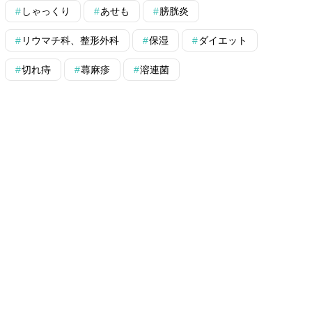
しゃっくり
あせも
膀胱炎
リウマチ科、整形外科
保湿
ダイエット
切れ痔
蕁麻疹
溶連菌