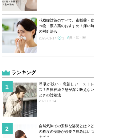
花粉症対策のすべて。市販薬・食
べ物・漢方薬のおすすめ！痒い時
の対処法も
鼻・耳・喉
2025-01-17
1
ランキング
呼吸が浅い・息苦しい…ストレ
ス？自律神経？息が深く吸えない
ときの対処法
2022-02-24
自然気胸での安静な姿勢とは？ど
の程度の安静が必要？痛みはいつ
まで？