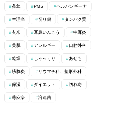
鼻茸
PMS
ヘルパンギーナ
生理痛
切り傷
タンパク質
玄米
耳鼻いんこう
中耳炎
美肌
アレルギー
口腔外科
乾燥
しゃっくり
あせも
膀胱炎
リウマチ科、整形外科
保湿
ダイエット
切れ痔
蕁麻疹
溶連菌