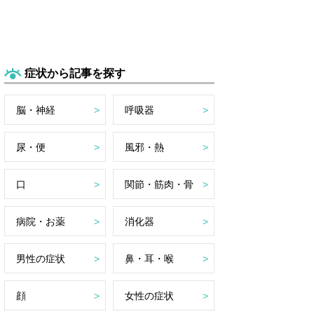
症状から記事を探す
脳・神経
呼吸器
尿・便
風邪・熱
口
関節・筋肉・骨
病院・お薬
消化器
男性の症状
鼻・耳・喉
顔
女性の症状