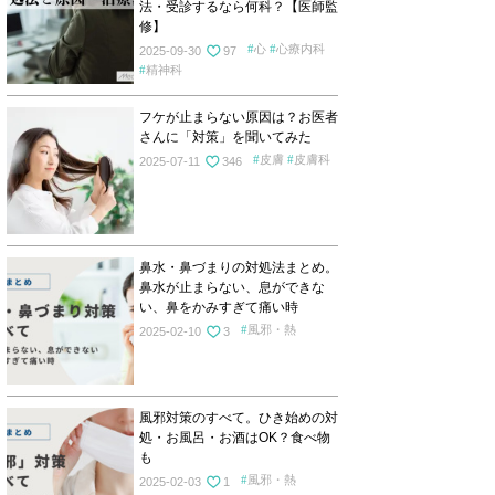
法・受診するなら何科？【医師監
修】
心
心療内科
2025-09-30
97
精神科
フケが止まらない原因は？お医者
さんに「対策」を聞いてみた
皮膚
皮膚科
2025-07-11
346
鼻水・鼻づまりの対処法まとめ。
鼻水が止まらない、息ができな
い、鼻をかみすぎて痛い時
風邪・熱
2025-02-10
3
風邪対策のすべて。ひき始めの対
処・お風呂・お酒はOK？食べ物
も
風邪・熱
2025-02-03
1