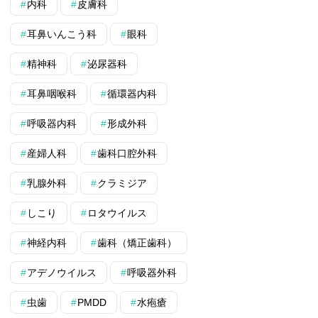
内科
皮膚科
耳鼻いんこう科
眼科
精神科
泌尿器科
耳鼻咽喉科
循環器内科
呼吸器内科
形成外科
産婦人科
歯科口腔外科
乳腺外科
クラミジア
しこり
ロタウイルス
神経内科
歯科（矯正歯科）
アデノウイルス
呼吸器外科
虫歯
PMDD
水疱瘡