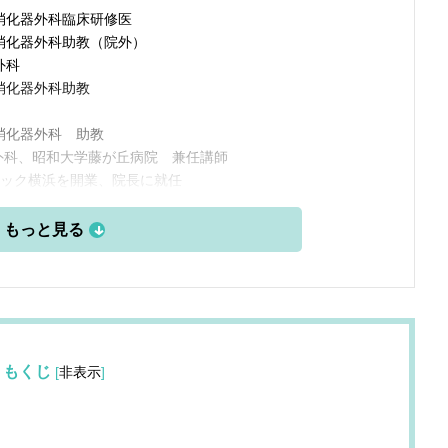
消化器外科臨床研修医
消化器外科助教（院外）
外科
消化器外科助教
消化器外科 助教
外科、昭和大学藤が丘病院 兼任講師
ニック横浜を開業、院長に就任
もくじ
[
非表示
]