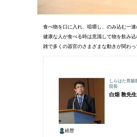
食べ物を口に入れ、咀嚼し、のみ込む一連
健康な人が食べる時は意識して物を飲み込
雑で多くの器官のさまざまな動きが関わっ
しらはた胃腸
院長
白畑 敦
先生
経歴