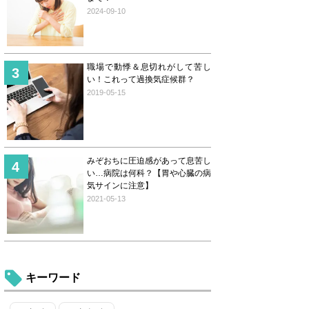
2024-09-10
職場で動悸＆息切れがして苦し
い！これって過換気症候群？
2019-05-15
みぞおちに圧迫感があって息苦し
い…病院は何科？【胃や心臓の病
気サインに注意】
2021-05-13
キーワード