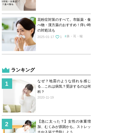
花粉症対策のすべて。市販薬・食
べ物・漢方薬のおすすめ！痒い時
の対処法も
鼻・耳・喉
2025-01-17
1
ランキング
なぜ？地震のような揺れを感じ
る…これは病気？受診するのは何
科？
2020-11-19
【急に太った？】女性の体重増
加、むくみが原因かも。ストレッ
チや入浴で予防しよう