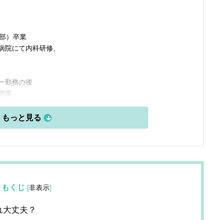
学部）卒業
病院にて内科研修、
ー勤務の後
開業。
もくじ
[
非表示
]
れ大丈夫？