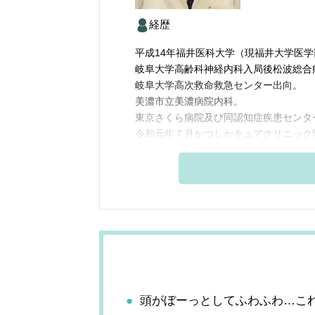
経歴
平成14年福井医科大学（現福井大学医
岐阜大学高齢科神経内科入局後松波総合
岐阜大学高次救命救急センター出向。
美濃市立美濃病院内科。
東京さくら病院及び同認知症疾患センタ
令和元年７月かつしかキュアクリニック
頭がぼーっとしてふわふわ…こ