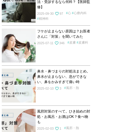
法・受診するなら何科？【医師監
修】
心
心療内科
2025-09-30
97
精神科
フケが止まらない原因は？お医者
さんに「対策」を聞いてみた
皮膚
皮膚科
2025-07-11
346
鼻水・鼻づまりの対処法まとめ。
鼻水が止まらない、息ができな
い、鼻をかみすぎて痛い時
風邪・熱
2025-02-10
3
風邪対策のすべて。ひき始めの対
処・お風呂・お酒はOK？食べ物
も
風邪・熱
2025-02-03
1