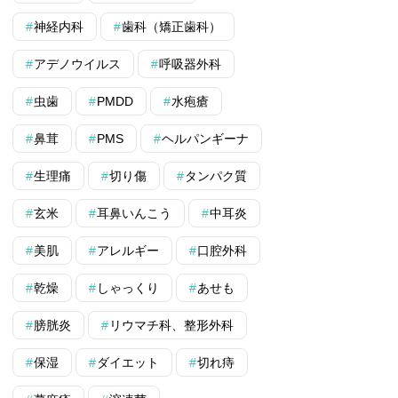
神経内科
歯科（矯正歯科）
アデノウイルス
呼吸器外科
虫歯
PMDD
水疱瘡
鼻茸
PMS
ヘルパンギーナ
生理痛
切り傷
タンパク質
玄米
耳鼻いんこう
中耳炎
美肌
アレルギー
口腔外科
乾燥
しゃっくり
あせも
膀胱炎
リウマチ科、整形外科
保湿
ダイエット
切れ痔