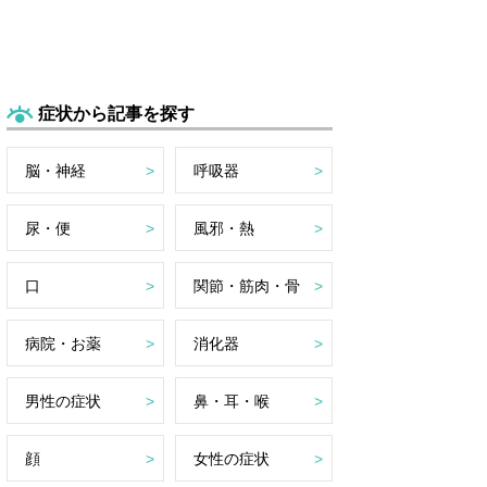
症状から記事を探す
脳・神経
呼吸器
尿・便
風邪・熱
口
関節・筋肉・骨
病院・お薬
消化器
男性の症状
鼻・耳・喉
顔
女性の症状