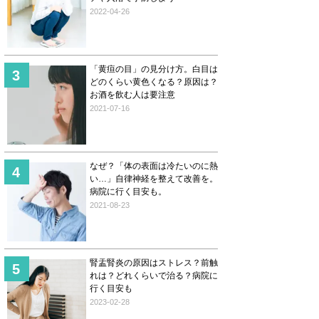
2022-04-26
「黄疸の目」の見分け方。白目は
どのくらい黄色くなる？原因は？
お酒を飲む人は要注意
2021-07-16
なぜ？「体の表面は冷たいのに熱
い…」自律神経を整えて改善を。
病院に行く目安も。
2021-08-23
腎盂腎炎の原因はストレス？前触
れは？どれくらいで治る？病院に
行く目安も
2023-02-28