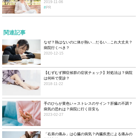
2019-11-06
PR
関連記事
なぜ？熱はないのに体が熱い…だるい…これ大丈夫？
病院行くべき？
2020-12-15
【むずむず脚症候群の症状チェック】対処法は？病院
は何科で受診？
2018-11-22
手のひらが黄色い＝ストレスのサイン？肝臓の不調？
病気の恐れは？病院に行く目安も
2023-02-27
「右肩の痛み」は心臓の病気？内臓疾患による痛みの