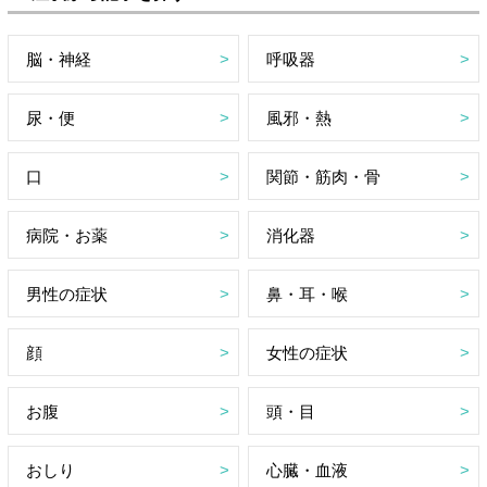
脳・神経
呼吸器
尿・便
風邪・熱
口
関節・筋肉・骨
病院・お薬
消化器
男性の症状
鼻・耳・喉
顔
女性の症状
お腹
頭・目
おしり
心臓・血液