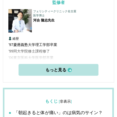
監修者
フェリシティークリニック名古屋
医学博士
河合 隆志
先生
経歴
’97慶應義塾大学理工学部卒業
’99同大学院修士課程修了
’06東京医科大学医学部卒業
’06三楽病院臨床研修医
’08三楽病院整形外科他勤務
’12東京医科歯科大学大学院博士課程修了
’13愛知医科大学学際的痛みセンター勤務
’15米国ペインマネジメント＆アンチエイジングセンター他研
修
もくじ
[
非表示
]
’16フェリシティークリニック名古屋 開設
「朝起きると体が痛い」のは病気のサイン？