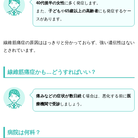
40代後半の女性
に多く発症します。
また、
子ども
や
65歳以上の高齢者
にも発症するケー
スがあります。
線維筋痛症の原因ははっきりと分かっておらず、強い遺伝性はない
とされています。
線維筋痛症かも…どうすればいい？
痛みなどの症状が数日続く
場合は、悪化する前に
医
療機関で受診
しましょう。
病院は何科？