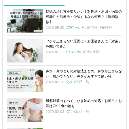
幻聴の消し方を知りたい！対処法・原因・病気の
可能性と治療法・受診するなら何科？【医師監
修】
心
心療内科
精神科
2025-09-30
97
フケが止まらない原因は？お医者さんに「対策」
を聞いてみた
皮膚
皮膚科
2025-07-11
346
鼻水・鼻づまりの対処法まとめ。鼻水が止まらな
い、息ができない、鼻をかみすぎて痛い時
風邪・熱
2025-02-10
3
風邪対策のすべて。ひき始めの対処・お風呂・お
酒はOK？食べ物も
風邪・熱
2025-02-03
1