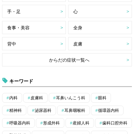
手・足
心
食事・美容
全身
背中
皮膚
からだの症状一覧へ
キーワード
内科
皮膚科
耳鼻いんこう科
眼科
精神科
泌尿器科
耳鼻咽喉科
循環器内科
呼吸器内科
形成外科
産婦人科
歯科口腔外科