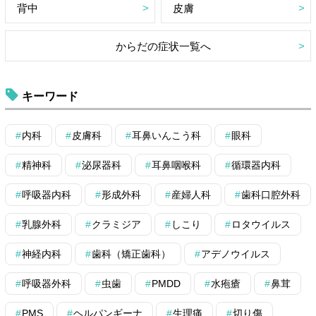
背中
皮膚
からだの症状一覧へ
キーワード
内科
皮膚科
耳鼻いんこう科
眼科
精神科
泌尿器科
耳鼻咽喉科
循環器内科
呼吸器内科
形成外科
産婦人科
歯科口腔外科
乳腺外科
クラミジア
しこり
ロタウイルス
神経内科
歯科（矯正歯科）
アデノウイルス
呼吸器外科
虫歯
PMDD
水疱瘡
鼻茸
PMS
ヘルパンギーナ
生理痛
切り傷