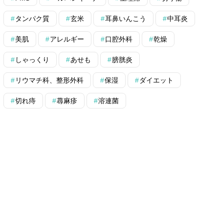
タンパク質
玄米
耳鼻いんこう
中耳炎
美肌
アレルギー
口腔外科
乾燥
しゃっくり
あせも
膀胱炎
リウマチ科、整形外科
保湿
ダイエット
切れ痔
蕁麻疹
溶連菌