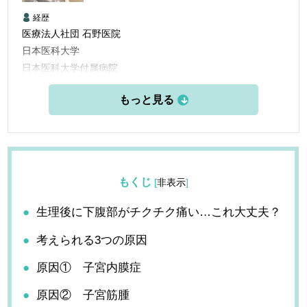
経歴
医療法人社団 石野医院
日本医科大学
日本医科大学付属病院
日本医科大付属第二病院
国立横須賀病院
東部地域病院
石野医院
もくじ
[
非表示
]
生理後に下腹部がチクチク痛い…これ大丈夫？
考えられる3つの原因
原因① 子宮内膜症
原因② 子宮筋腫