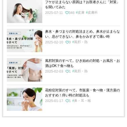
フケが止まらない原因は？お医者さんに「対策」
を聞いてみた
皮膚
皮膚科
2025-07-11
346
鼻水・鼻づまりの対処法まとめ。鼻水が止まらな
い、息ができない、鼻をかみすぎて痛い時
風邪・熱
2025-02-10
3
風邪対策のすべて。ひき始めの対処・お風呂・お
酒はOK？食べ物も
風邪・熱
2025-02-03
1
花粉症対策のすべて。市販薬・食べ物・漢方薬の
おすすめ！痒い時の対処法も
鼻・耳・喉
2025-01-17
1