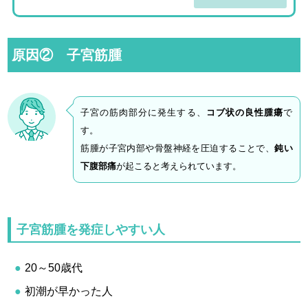
原因② 子宮筋腫
子宮の筋肉部分に発生する、
コブ状の良性腫瘍
で
す。
筋腫が子宮内部や骨盤神経を圧迫することで、
鈍い
下腹部痛
が起こると考えられています。
子宮筋腫を発症しやすい人
20～50歳代
初潮が早かった人