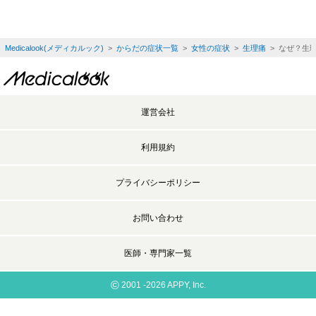
Medicalook(メディカルック)
>
からだの症状一覧
>
女性の症状
>
生理痛
> なぜ？生
運営会社
利用規約
プライバシーポリシー
お問い合わせ
医師・専門家一覧
©
2001 -2026 APPY, Inc.