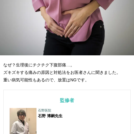
なぜ？生理後にチクチク下腹部痛…。
ズキズキする痛みの原因と対処法をお医者さんに聞きました。
重い病気可能性もあるので、放置はNGです。
監修者
石野医院
石野 博嗣
先生