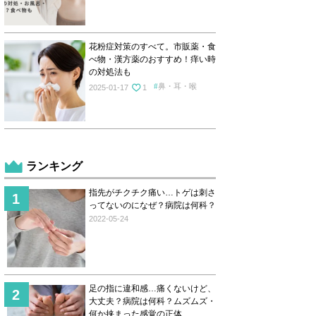
花粉症対策のすべて。市販薬・食
べ物・漢方薬のおすすめ！痒い時
の対処法も
鼻・耳・喉
2025-01-17
1
ランキング
指先がチクチク痛い…トゲは刺さ
ってないのになぜ？病院は何科？
2022-05-24
足の指に違和感…痛くないけど、
大丈夫？病院は何科？ムズムズ・
何か挟まった感覚の正体