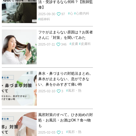
法・受診するなら何科？【医師監
修】
心
心療内科
2025-09-30
97
精神科
フケが止まらない原因は？お医者
さんに「対策」を聞いてみた
皮膚
皮膚科
2025-07-11
346
鼻水・鼻づまりの対処法まとめ。
鼻水が止まらない、息ができな
い、鼻をかみすぎて痛い時
風邪・熱
2025-02-10
3
風邪対策のすべて。ひき始めの対
処・お風呂・お酒はOK？食べ物
も
風邪・熱
2025-02-03
1