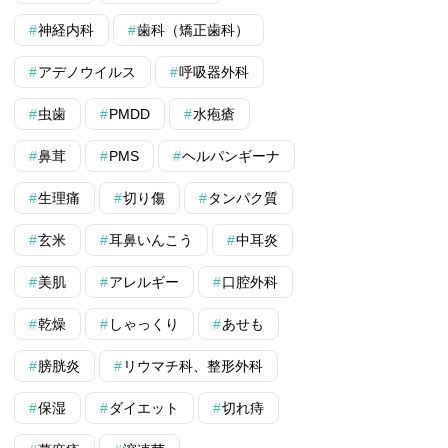
神経内科
歯科（矯正歯科）
アデノウイルス
呼吸器外科
虫歯
PMDD
水疱瘡
鼻茸
PMS
ヘルパンギーナ
生理痛
切り傷
タンパク質
玄米
耳鼻いんこう
中耳炎
美肌
アレルギー
口腔外科
乾燥
しゃっくり
あせも
膀胱炎
リウマチ科、整形外科
保湿
ダイエット
切れ痔