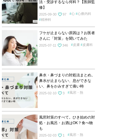
法・受診するなら何科？【医師監
修】
心
心療内科
2025-09-30
97
精神科
フケが止まらない原因は？お医者
さんに「対策」を聞いてみた
皮膚
皮膚科
2025-07-11
346
鼻水・鼻づまりの対処法まとめ。
鼻水が止まらない、息ができな
い、鼻をかみすぎて痛い時
風邪・熱
2025-02-10
3
風邪対策のすべて。ひき始めの対
処・お風呂・お酒はOK？食べ物
も
風邪・熱
2025-02-03
1