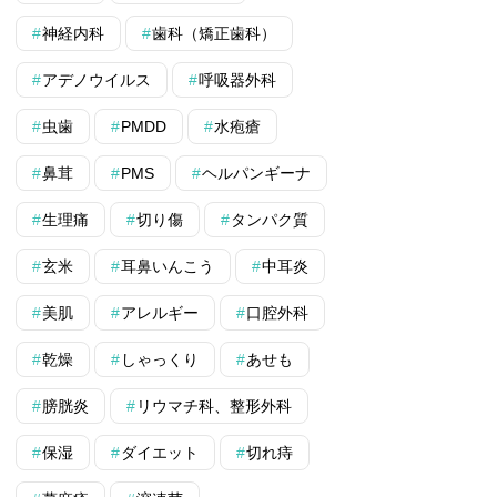
神経内科
歯科（矯正歯科）
アデノウイルス
呼吸器外科
虫歯
PMDD
水疱瘡
鼻茸
PMS
ヘルパンギーナ
生理痛
切り傷
タンパク質
玄米
耳鼻いんこう
中耳炎
美肌
アレルギー
口腔外科
乾燥
しゃっくり
あせも
膀胱炎
リウマチ科、整形外科
保湿
ダイエット
切れ痔