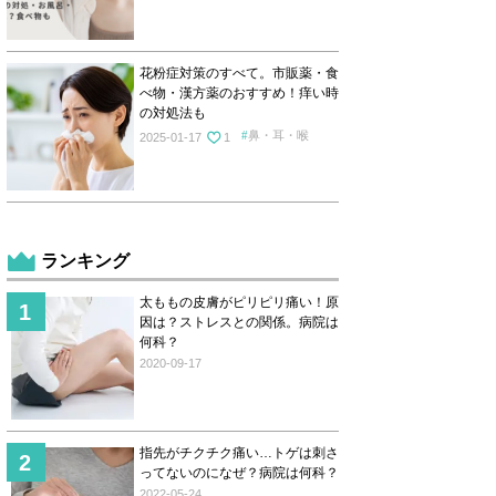
花粉症対策のすべて。市販薬・食
べ物・漢方薬のおすすめ！痒い時
の対処法も
鼻・耳・喉
2025-01-17
1
ランキング
太ももの皮膚がピリピリ痛い！原
因は？ストレスとの関係。病院は
何科？
2020-09-17
指先がチクチク痛い…トゲは刺さ
ってないのになぜ？病院は何科？
2022-05-24