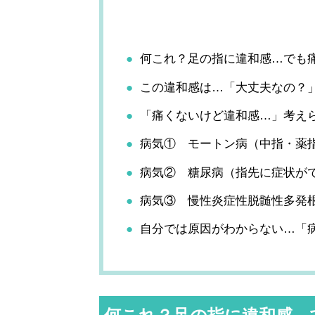
何これ？足の指に違和感…でも
この違和感は…「大丈夫なの？
「痛くないけど違和感…」考え
病気① モートン病（中指・薬
病気② 糖尿病（指先に症状が
病気③ 慢性炎症性脱髄性多発
自分では原因がわからない…「