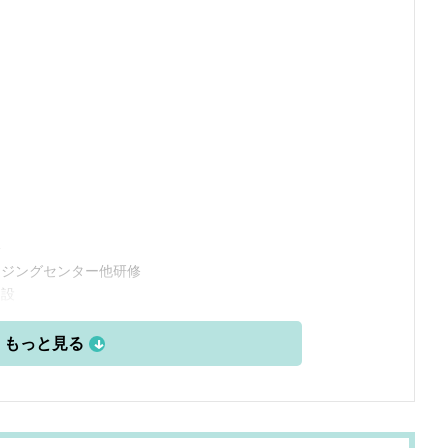
了
務
イジングセンター他研修
開設