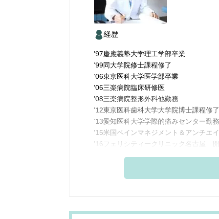
経歴
’97慶應義塾大学理工学部卒業
’99同大学院修士課程修了
’06東京医科大学医学部卒業
’06三楽病院臨床研修医
’08三楽病院整形外科他勤務
’12東京医科歯科大学大学院博士課程修
’13愛知医科大学学際的痛みセンター勤
’15米国ペインマネジメント＆アンチエ
’16フェリシティークリニック名古屋 