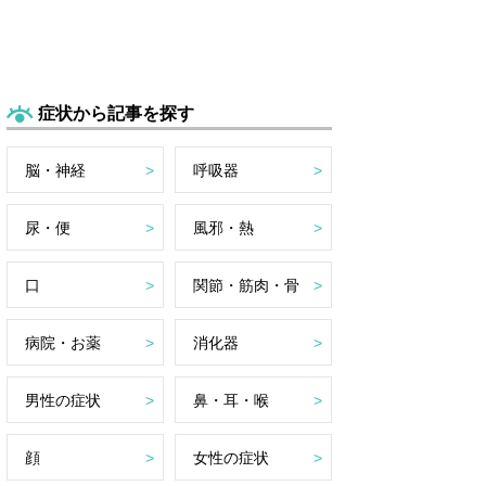
症状から記事を探す
脳・神経
呼吸器
尿・便
風邪・熱
口
関節・筋肉・骨
病院・お薬
消化器
男性の症状
鼻・耳・喉
顔
女性の症状