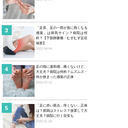
「足首、足の一部が急に熱くなる
感覚」は病気サイン？病院は何
科？【下肢静脈瘤・むずむず足症
候群】
2021-08-04
足の指に違和感…痛くないけど、
大丈夫？病院は何科？ムズムズ・
何か挟まった感覚の正体
2021-07-12
「足に赤い斑点」痒くない…正体
は？原因はストレス？放置して大
丈夫？病院に行く目安も
2020-11-19