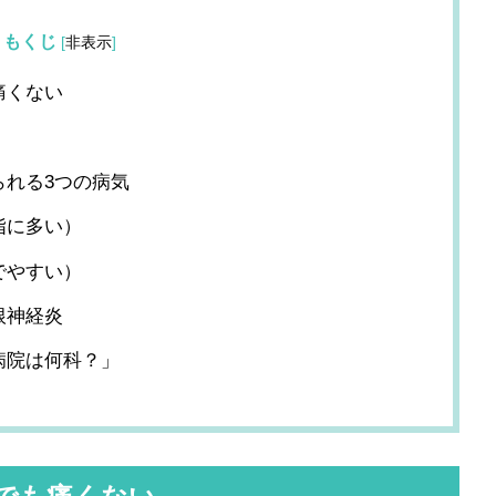
もくじ
[
非表示
]
痛くない
」
られる3つの病気
指に多い）
でやすい）
根神経炎
病院は何科？」