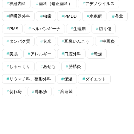
神経内科
歯科（矯正歯科）
アデノウイルス
呼吸器外科
虫歯
PMDD
水疱瘡
鼻茸
PMS
ヘルパンギーナ
生理痛
切り傷
タンパク質
玄米
耳鼻いんこう
中耳炎
美肌
アレルギー
口腔外科
乾燥
しゃっくり
あせも
膀胱炎
リウマチ科、整形外科
保湿
ダイエット
切れ痔
蕁麻疹
溶連菌