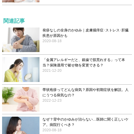
関連記事
発疹なしの全身のかゆみ｜皮膚掻痒症･ストレス･肝臓
疾患が原因かも
2020-08-18
「金属アレルギーだと、銀歯で肌荒れする」って本
当？保険適用で被せ物を変更できる？
2021-12-20
帯状疱疹ってどんな病気？原因や初期症状を解説。人
にうつる病気なの？
2022-12-23
なぜ？背中のかゆみが治らない…医師に聞く正しいケ
ア。病院行くべき？
2020-08-18