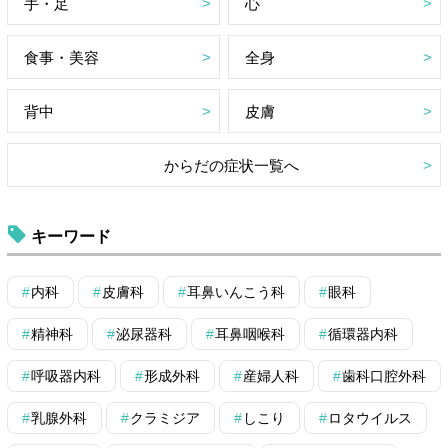
手・足
心
食事・美容
全身
背中
皮膚
からだの症状一覧へ
キーワード
内科
皮膚科
耳鼻いんこう科
眼科
精神科
泌尿器科
耳鼻咽喉科
循環器内科
呼吸器内科
形成外科
産婦人科
歯科口腔外科
乳腺外科
クラミジア
しこり
ロタウイルス