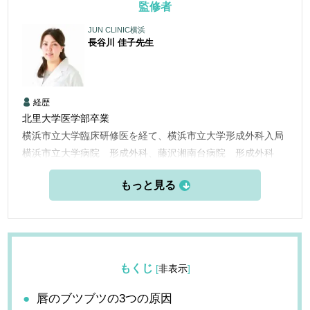
監修者
JUN CLINIC横浜
長谷川 佳子
先生
経歴
北里大学医学部卒業
横浜市立大学臨床研修医を経て、横浜市立大学形成外科入局
横浜市立大学病院 形成外科、藤沢湘南台病院 形成外科
横浜市立大学附属市民総合医療センター 形成外科
横浜栄共済病院 形成外科
2014年 KO CLINICに勤務
2021年 ルサンククリニック銀座院 院長
を経て2024年JUN CLINIC横浜 就任
もくじ
[
非表示
]
唇のブツブツの3つの原因