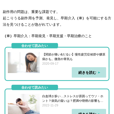
副作用の問題は、重要な課題です。
起こりうる副作用を予測、発見し、早期介入
（※）
を可能にする方
法を見つけることが急がれています。
（※）
早期介入：早期発見・早期支援・早期治療のこと
合わせて読みたい
【関節が痛い&だるい】慢性疲労症候群や膠原
病かも。微熱や寒気も
2020-09-17
続きを読む
合わせて読みたい
白血球が多い…ストレスが原因ってウソ・ホ
ント？病気の疑いは？肥満や喫煙の影響も詳
しく解説
2022-11-29