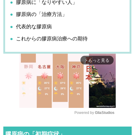
膠原病に「なりやすい人」
膠原病の「治療方法」
代表的な膠原病
これからの膠原病治療への期待
もっと見る
arrow_forward_ios
Powered by 
GliaStudios
M
u
膠原病の「初期症状」