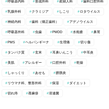
呼吸器内科
形成外科
産婦人科
歯科口腔外科
乳腺外科
クラミジア
しこり
ロタウイルス
神経内科
歯科（矯正歯科）
アデノウイルス
呼吸器外科
虫歯
PMDD
水疱瘡
鼻茸
PMS
ヘルパンギーナ
生理痛
切り傷
タンパク質
玄米
耳鼻いんこう
中耳炎
美肌
アレルギー
口腔外科
乾燥
しゃっくり
あせも
膀胱炎
リウマチ科、整形外科
保湿
ダイエット
切れ痔
蕁麻疹
溶連菌