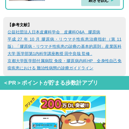
続きを読む
【参考文献】
公益社団法人日本皮膚科学会 皮膚科Q&A 膠原病
平成 27 年 10 月 膠原病・リウマチ性疾患治療指針（第 11
版）「膠原病・リウマチ性疾患の診療の基本的原則」産業医科
大学 医学部第1内科学講座教授 田中良哉 監修 .
京都大学医学部付属病院 免疫・膠原病内科HP 全身性自己免
疫疾患における 難治性病態の診療ガイドライン
＜PR＞ポイントが貯まる歩数計アプリ