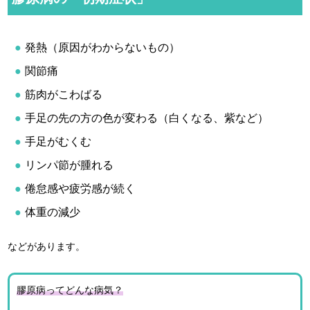
t
e
発熱（原因がわからないもの）
関節痛
筋肉がこわばる
手足の先の方の色が変わる（白くなる、紫など）
手足がむくむ
リンパ節が腫れる
倦怠感や疲労感が続く
体重の減少
などがあります。
膠原病ってどんな病気？