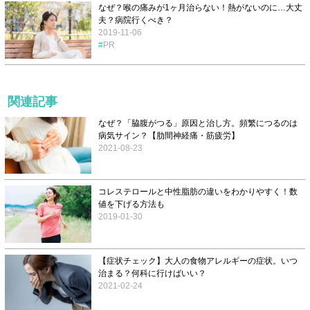
なぜ？喉の痛みが1ヶ月治らない！熱がないのに…大丈
夫？病院行くべき？
2019-11-06
PR
関連記事
なぜ？「脇腹がつる」原因と治し方。頻繁につるのは
病気サイン？【肋間神経痛・筋疲労】
2021-08-23
コレステロールと中性脂肪の違いをわかりやすく！数
値を下げる方法も
2019-01-30
【症状チェック】大人の食物アレルギーの症状。いつ
治まる？何科に行けばいい？
2021-02-24