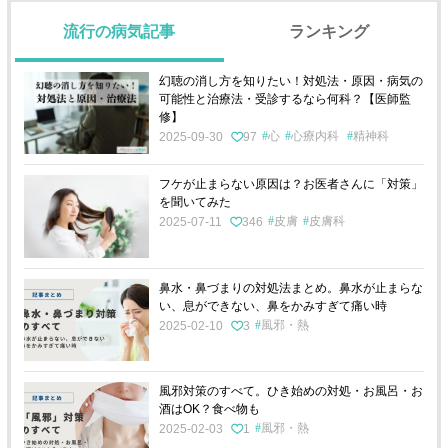
流行の病気記事
ランキング
幻聴の消し方を知りたい！対処法・原因・病気の
可能性と治療法・受診するなら何科？【医師監
修】
心
心療内科
精神科
2025-09-30
97
フケが止まらない原因は？お医者さんに「対策」
を聞いてみた
皮膚
皮膚科
2025-07-11
346
鼻水・鼻づまりの対処法まとめ。鼻水が止まらな
い、息ができない、鼻をかみすぎて痛い時
風邪・熱
2025-02-10
3
風邪対策のすべて。ひき始めの対処・お風呂・お
酒はOK？食べ物も
風邪・熱
2025-02-03
1