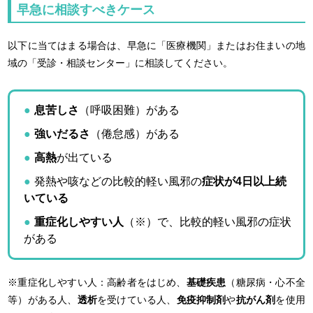
早急に相談すべきケース
以下に当てはまる場合は、早急に「医療機関」またはお住まいの地
域の「受診・相談センター」に相談してください。
息苦しさ
（呼吸困難）がある
強いだるさ
（倦怠感）がある
高熱
が出ている
発熱や咳などの比較的軽い風邪の
症状が4日以上続
いている
重症化しやすい人
（※）で、比較的軽い風邪の症状
がある
※重症化しやすい人：高齢者をはじめ、
基礎疾患
（糖尿病・心不全
等）がある人、
透析
を受けている人、
免疫抑制剤
や
抗がん剤
を使用