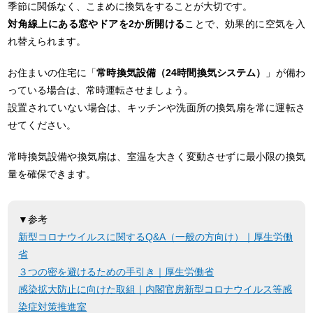
季節に関係なく、こまめに換気をすることが大切です。
対角線上にある窓やドアを2か所開ける
ことで、効果的に空気を入
れ替えられます。
お住まいの住宅に「
常時換気設備（24時間換気システム）
」が備わ
っている場合は、常時運転させましょう。
設置されていない場合は、キッチンや洗面所の換気扇を常に運転さ
せてください。
常時換気設備や換気扇は、室温を大きく変動させずに最小限の換気
量を確保できます。
▼参考
新型コロナウイルスに関するQ&A（一般の方向け）｜厚生労働
省
３つの密を避けるための手引き｜厚生労働省
感染拡大防止に向けた取組｜内閣官房新型コロナウイルス等感
染症対策推進室