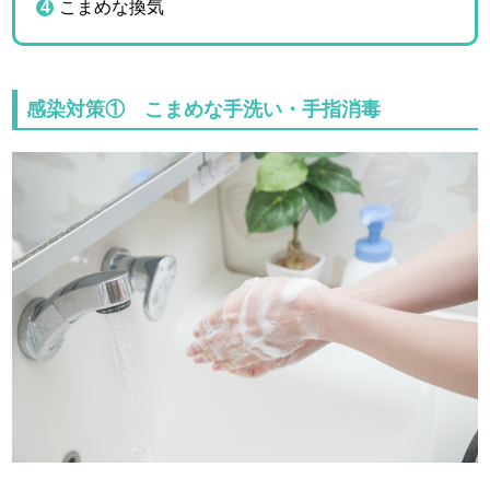
こまめな換気
感染対策① こまめな手洗い・手指消毒