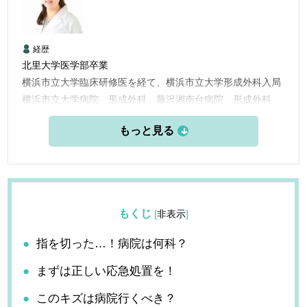
経歴
北里大学医学部卒業
横浜市立大学臨床研修医を経て、横浜市立大学形成外科入局
横浜市立大学病院 形成外科、藤沢湘南台病院 形成外科
横浜市立大学附属市民総合医療センター 形成外科
横浜栄共済病院 形成外科
2014年 KO CLINICに勤務
2021年 ルサンククリニック銀座院 院長
を経て2024年JUN CLINIC横浜 就任
もくじ
[
非表示
]
指を切った…！病院は何科？
まずは正しい応急処置を！
このキズは病院行くべき？