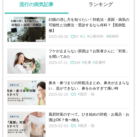
流行の病気記事
ランキング
幻聴の消し方を知りたい！対処法・原因・病気の
可能性と治療法・受診するなら何科？【医師監
修】
心
心療内科
精神科
2025-09-30
97
フケが止まらない原因は？お医者さんに「対策」
を聞いてみた
皮膚
皮膚科
2025-07-11
346
鼻水・鼻づまりの対処法まとめ。鼻水が止まらな
い、息ができない、鼻をかみすぎて痛い時
風邪・熱
2025-02-10
3
風邪対策のすべて。ひき始めの対処・お風呂・お
酒はOK？食べ物も
風邪・熱
2025-02-03
1