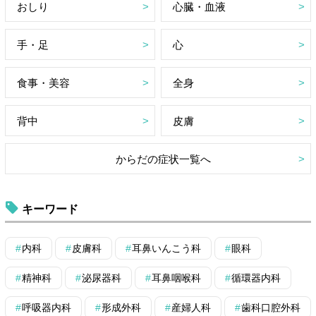
おしり
心臓・血液
手・足
心
食事・美容
全身
背中
皮膚
からだの症状一覧へ
キーワード
内科
皮膚科
耳鼻いんこう科
眼科
精神科
泌尿器科
耳鼻咽喉科
循環器内科
呼吸器内科
形成外科
産婦人科
歯科口腔外科