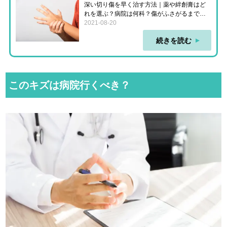
深い切り傷を早く治す方法｜薬や絆創膏はど
れを選ぶ？病院は何科？傷がふさがるまでの
期間も
2021-08-20
続きを読む
このキズは病院行くべき？