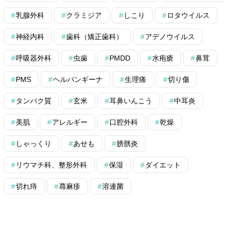
乳腺外科
クラミジア
しこり
ロタウイルス
神経内科
歯科（矯正歯科）
アデノウイルス
呼吸器外科
虫歯
PMDD
水疱瘡
鼻茸
PMS
ヘルパンギーナ
生理痛
切り傷
タンパク質
玄米
耳鼻いんこう
中耳炎
美肌
アレルギー
口腔外科
乾燥
しゃっくり
あせも
膀胱炎
リウマチ科、整形外科
保湿
ダイエット
切れ痔
蕁麻疹
溶連菌