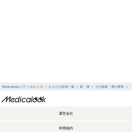
Medicalook(メディカルック)
>
からだの症状一覧
>
尿・便
>
その他尿・便の異常
> 
運営会社
利用規約