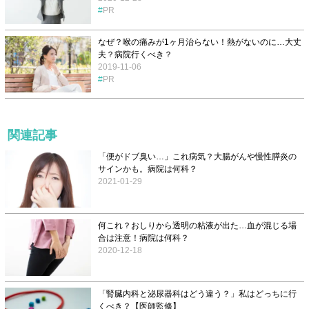
PR
なぜ？喉の痛みが1ヶ月治らない！熱がないのに…大丈
夫？病院行くべき？
2019-11-06
PR
関連記事
「便がドブ臭い…」これ病気？大腸がんや慢性膵炎の
サインかも。病院は何科？
2021-01-29
何これ？おしりから透明の粘液が出た…血が混じる場
合は注意！病院は何科？
2020-12-18
「腎臓内科と泌尿器科はどう違う？」私はどっちに行
くべき？【医師監修】