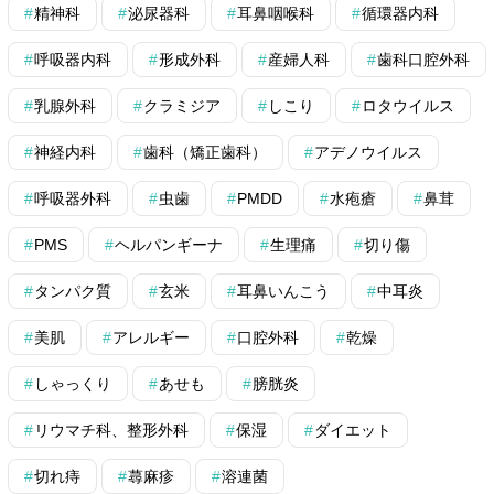
精神科
泌尿器科
耳鼻咽喉科
循環器内科
呼吸器内科
形成外科
産婦人科
歯科口腔外科
乳腺外科
クラミジア
しこり
ロタウイルス
神経内科
歯科（矯正歯科）
アデノウイルス
呼吸器外科
虫歯
PMDD
水疱瘡
鼻茸
PMS
ヘルパンギーナ
生理痛
切り傷
タンパク質
玄米
耳鼻いんこう
中耳炎
美肌
アレルギー
口腔外科
乾燥
しゃっくり
あせも
膀胱炎
リウマチ科、整形外科
保湿
ダイエット
切れ痔
蕁麻疹
溶連菌