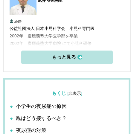
武井 智昭
先生
経歴
公益社団法人 日本小児科学会 小児科専門医
2002年 慶應義塾大学医学部を卒業
2002年 慶應義塾大学病院 にて小児科研修
2004年 立川共済病院勤務
2005年 平塚共済病院小児科医長として勤務
2010年 北里大学北里研究所病原微生物分子疫学教室勤務
2012年 横浜市内のクリニックの副院長として勤務
2017年 「なごみクリニック」の院長として勤務
2020年 「高座渋谷つばさクリニック」院長就任
もくじ
[
非表示
]
小学生の夜尿症の原因
親はどう接するべき？
夜尿症の対策