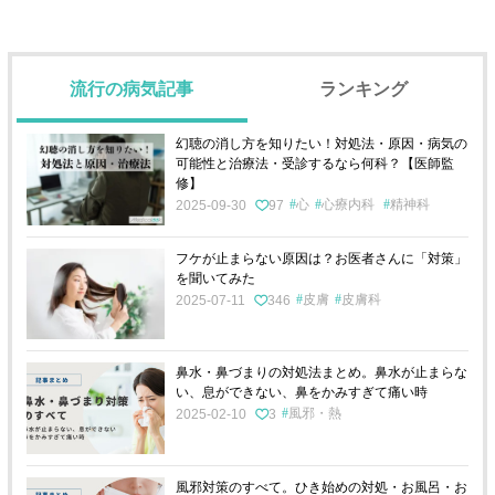
流行の病気記事
ランキング
幻聴の消し方を知りたい！対処法・原因・病気の
可能性と治療法・受診するなら何科？【医師監
修】
心
心療内科
精神科
2025-09-30
97
フケが止まらない原因は？お医者さんに「対策」
を聞いてみた
皮膚
皮膚科
2025-07-11
346
鼻水・鼻づまりの対処法まとめ。鼻水が止まらな
い、息ができない、鼻をかみすぎて痛い時
風邪・熱
2025-02-10
3
風邪対策のすべて。ひき始めの対処・お風呂・お