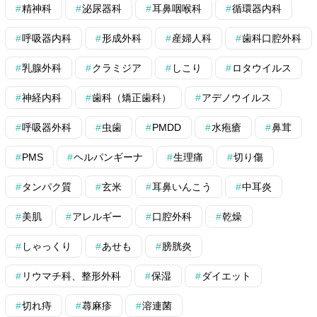
精神科
泌尿器科
耳鼻咽喉科
循環器内科
呼吸器内科
形成外科
産婦人科
歯科口腔外科
乳腺外科
クラミジア
しこり
ロタウイルス
神経内科
歯科（矯正歯科）
アデノウイルス
呼吸器外科
虫歯
PMDD
水疱瘡
鼻茸
PMS
ヘルパンギーナ
生理痛
切り傷
タンパク質
玄米
耳鼻いんこう
中耳炎
美肌
アレルギー
口腔外科
乾燥
しゃっくり
あせも
膀胱炎
リウマチ科、整形外科
保湿
ダイエット
切れ痔
蕁麻疹
溶連菌