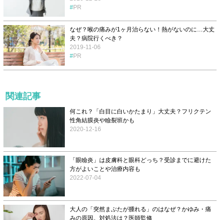
PR
なぜ？喉の痛みが1ヶ月治らない！熱がないのに…大丈
夫？病院行くべき？
2019-11-06
PR
関連記事
何これ？「白目に白いかたまり」大丈夫？フリクテン
性角結膜炎や瞼裂班かも
2020-12-16
「眼瞼炎」は皮膚科と眼科どっち？受診までに避けた
方がよいことや治療内容も
2022-07-04
大人の「突然まぶたが腫れる」のはなぜ？かゆみ・痛
みの原因。対処法は？医師監修