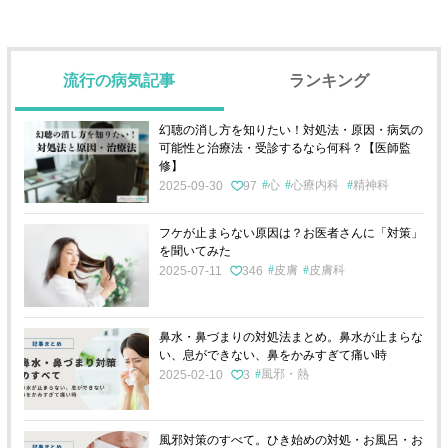
流行の病気記事
ランキング
幻聴の消し方を知りたい！対処法・原因・病気の
可能性と治療法・受診するなら何科？【医師監
修】
心
心療内科
精神科
2025-09-30
97
フケが止まらない原因は？お医者さんに「対策」
を聞いてみた
皮膚
皮膚科
2025-07-11
346
鼻水・鼻づまりの対処法まとめ。鼻水が止まらな
い、息ができない、鼻をかみすぎて痛い時
風邪・熱
2025-02-10
3
風邪対策のすべて。ひき始めの対処・お風呂・お