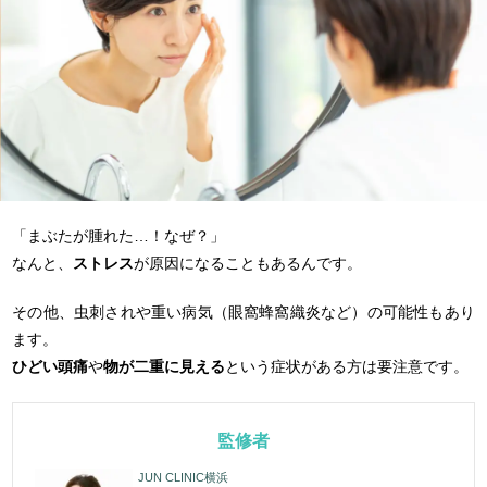
「まぶたが腫れた…！なぜ？」
なんと、
ストレス
が原因になることもあるんです。
その他、虫刺されや重い病気（眼窩蜂窩織炎など）の可能性もあり
ます。
ひどい頭痛
や
物が二重に見える
という症状がある方は要注意です。
監修者
JUN CLINIC横浜