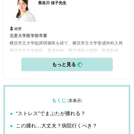
長谷川 佳子
先生
経歴
北里大学医学部卒業
横浜市立大学臨床研修医を経て、横浜市立大学形成外科入局
横浜市立大学病院 形成外科、藤沢湘南台病院 形成外科
横浜市立大学附属市民総合医療センター 形成外科
横浜栄共済病院 形成外科
2014年 KO CLINICに勤務
2021年 ルサンククリニック銀座院 院長
を経て2024年JUN CLINIC横浜 就任
もくじ
[
非表示
]
“ストレス”でまぶたが腫れる？
この腫れ…大丈夫？病院行くべき？