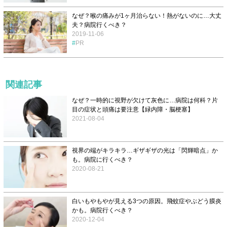
なぜ？喉の痛みが1ヶ月治らない！熱がないのに…大丈
夫？病院行くべき？
2019-11-06
PR
関連記事
なぜ？一時的に視野が欠けて灰色に…病院は何科？片
目の症状と頭痛は要注意【緑内障・脳梗塞】
2021-08-04
視界の端がキラキラ…ギザギザの光は「閃輝暗点」か
も。病院に行くべき？
2020-08-21
白いもやもやが見える3つの原因。飛蚊症やぶどう膜炎
かも。病院行くべき？
2020-12-04