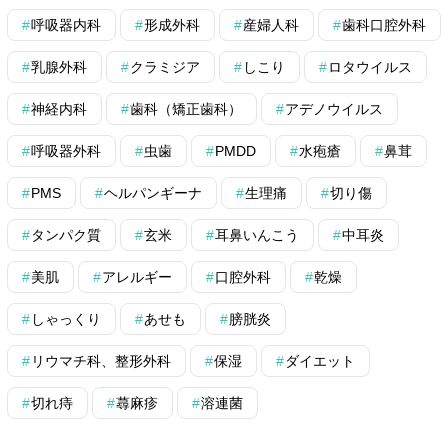
呼吸器内科
形成外科
産婦人科
歯科口腔外科
乳腺外科
クラミジア
しこり
ロタウイルス
神経内科
歯科（矯正歯科）
アデノウイルス
呼吸器外科
虫歯
PMDD
水疱瘡
鼻茸
PMS
ヘルパンギーナ
生理痛
切り傷
タンパク質
玄米
耳鼻いんこう
中耳炎
美肌
アレルギー
口腔外科
乾燥
しゃっくり
あせも
膀胱炎
リウマチ科、整形外科
保湿
ダイエット
切れ痔
蕁麻疹
溶連菌