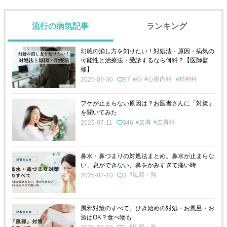
流行の病気記事
ランキング
幻聴の消し方を知りたい！対処法・原因・病気の
可能性と治療法・受診するなら何科？【医師監
修】
心
心療内科
精神科
2025-09-30
97
フケが止まらない原因は？お医者さんに「対策」
を聞いてみた
皮膚
皮膚科
2025-07-11
346
鼻水・鼻づまりの対処法まとめ。鼻水が止まらな
い、息ができない、鼻をかみすぎて痛い時
風邪・熱
2025-02-10
3
風邪対策のすべて。ひき始めの対処・お風呂・お
酒はOK？食べ物も