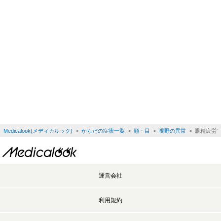
Medicalook(メディカルック)
>
からだの症状一覧
>
頭・目
>
視野の異常
> 眼精疲労
運営会社
利用規約