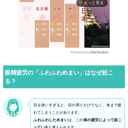
もっと見る
arrow_forward_ios
Powered by 
GliaStudios
M
u
眼精疲労の「ふわふわめまい」はなぜ起こ
t
る？
e
目を使いすぎると、目の周りだけでなく、体まで疲
れてしまうことがあります。
ふわふわしためまい
は、この
体の疲労によって起こ
っている
と考えられます。