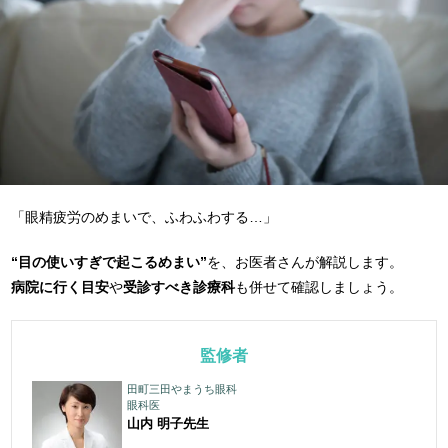
「眼精疲労のめまいで、ふわふわする…」
“目の使いすぎで起こるめまい”
を、お医者さんが解説します。
病院に行く目安
や
受診すべき診療科
も併せて確認しましょう。
監修者
田町三田やまうち眼科
眼科医
山内 明子
先生