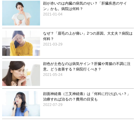
顔が赤いのは内臓の病気のせい？「肝臓疾患のサイ
ン」かも。病院は何科？
2021-01-04
なぜ？「眉毛の上が痛い」2つの原因。大丈夫？病院は
何科？
2021-03-29
顔色が土色なのは病気サイン？肝臓や胃腸の不調に注
意。どう改善する？病院行くべき？
2021-05-24
顔面神経痛（三叉神経痛）は「何科に行けばいい？」
治療すれば治るの？費用の目安も
2022-07-29