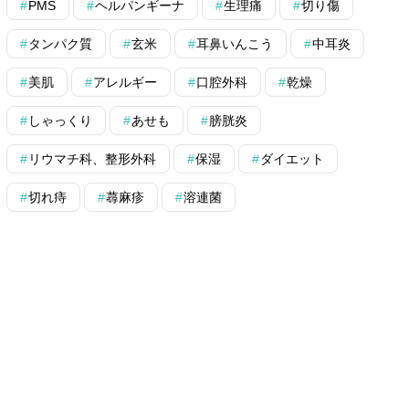
PMS
ヘルパンギーナ
生理痛
切り傷
タンパク質
玄米
耳鼻いんこう
中耳炎
美肌
アレルギー
口腔外科
乾燥
しゃっくり
あせも
膀胱炎
リウマチ科、整形外科
保湿
ダイエット
切れ痔
蕁麻疹
溶連菌