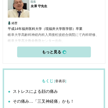
院長
永澤 守
先生
経歴
平成14年福井医科大学（現福井大学医学部）卒業
岐阜大学高齢科神経内科入局後松波総合病院にて内科研修、
岐阜大学高次救命救急センター出向。
美濃市立美濃病院内科。
東京さくら病院及び同認知症疾患センター勤務の後
令和元年７月かつしかキュアクリニック開業。
もくじ
[
非表示
]
ストレスによる顔の痛み
その痛み…「三叉神経痛」かも！