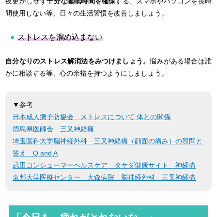
夜更かしせず
十分な睡眠時間を確保
する、スマホやパソコンを長時
間使用しない等、日々の生活習慣を改善しましょう。
ストレスを溜め込まない
自分なりのストレス解消法をみつけましょう。
悩みがある場合は誰
かに相談する等、心の余裕を持つようにしましょう。
▼参考
日本成人病予防協会 ストレスについて 体との関係
徳島県医師会 三叉神経痛
埼玉医科大学脳神経外科 三叉神経痛（顔面の痛み）の質問と
答え Q and A
武田コンシューマーヘルスケア タケダ健康サイト 神経痛
東邦大学医療センター 大森病院 脳神経外科 三叉神経痛