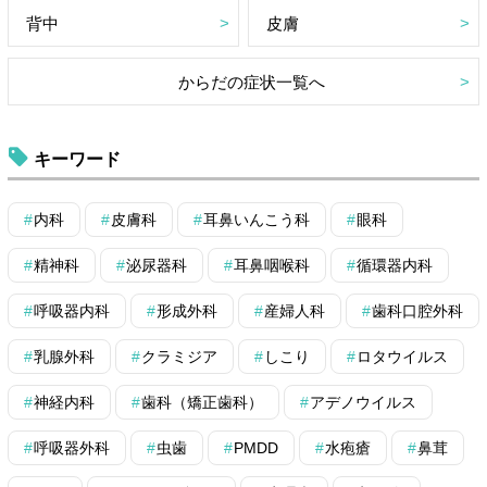
背中
皮膚
からだの症状一覧へ
キーワード
内科
皮膚科
耳鼻いんこう科
眼科
精神科
泌尿器科
耳鼻咽喉科
循環器内科
呼吸器内科
形成外科
産婦人科
歯科口腔外科
乳腺外科
クラミジア
しこり
ロタウイルス
神経内科
歯科（矯正歯科）
アデノウイルス
呼吸器外科
虫歯
PMDD
水疱瘡
鼻茸