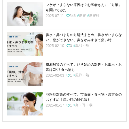
フケが止まらない原因は？お医者さんに「対策」
を聞いてみた
皮膚
皮膚科
2025-07-11
346
鼻水・鼻づまりの対処法まとめ。鼻水が止まらな
い、息ができない、鼻をかみすぎて痛い時
風邪・熱
2025-02-10
3
風邪対策のすべて。ひき始めの対処・お風呂・お
酒はOK？食べ物も
風邪・熱
2025-02-03
1
花粉症対策のすべて。市販薬・食べ物・漢方薬の
おすすめ！痒い時の対処法も
鼻・耳・喉
2025-01-17
1