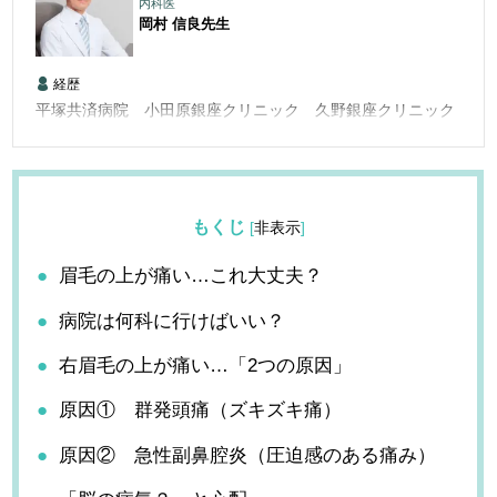
内科医
岡村 信良
先生
経歴
平塚共済病院 小田原銀座クリニック 久野銀座クリニック
もくじ
[
非表示
]
眉毛の上が痛い…これ大丈夫？
病院は何科に行けばいい？
右眉毛の上が痛い…「2つの原因」
原因① 群発頭痛（ズキズキ痛）
原因② 急性副鼻腔炎（圧迫感のある痛み）