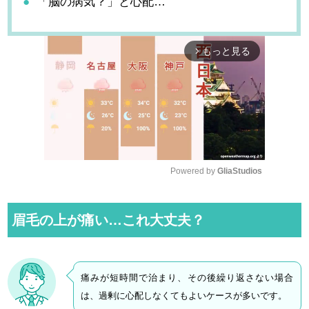
「脳の病気？」と心配…
もっと見る
arrow_forward_ios
Powered by 
GliaStudios
M
u
眉毛の上が痛い…これ大丈夫？
t
e
痛みが短時間で治まり、その後繰り返さない場合
は、過剰に心配しなくてもよいケースが多いです。