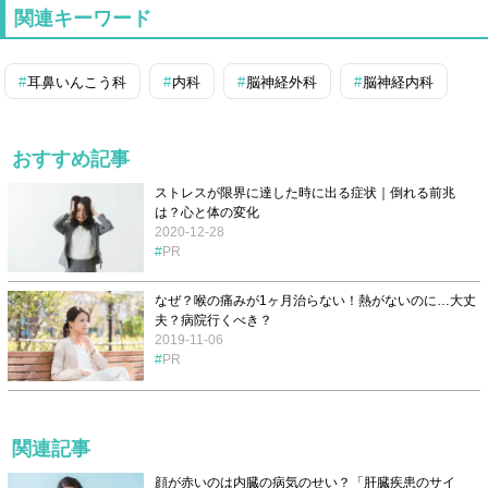
関連キーワード
耳鼻いんこう科
内科
脳神経外科
脳神経内科
おすすめ記事
ストレスが限界に達した時に出る症状｜倒れる前兆
は？心と体の変化
2020-12-28
PR
なぜ？喉の痛みが1ヶ月治らない！熱がないのに…大丈
夫？病院行くべき？
2019-11-06
PR
関連記事
顔が赤いのは内臓の病気のせい？「肝臓疾患のサイ