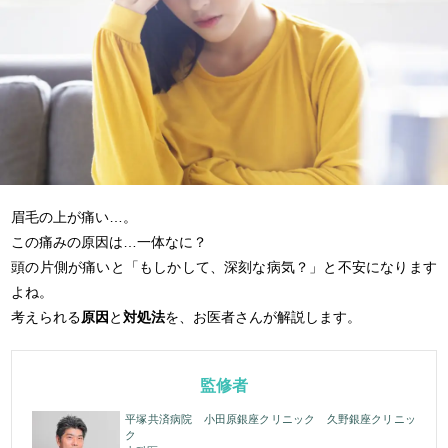
眉毛の上が痛い…。
この痛みの原因は…一体なに？
頭の片側が痛いと「もしかして、深刻な病気？」と不安になります
よね。
考えられる
原因
と
対処法
を、お医者さんが解説します。
監修者
平塚共済病院 小田原銀座クリニック 久野銀座クリニッ
ク