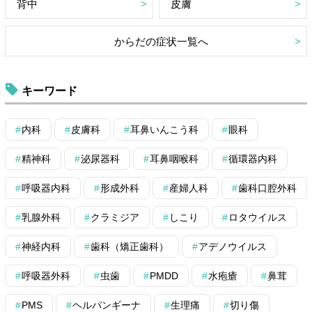
背中
皮膚
からだの症状一覧へ
キーワード
内科
皮膚科
耳鼻いんこう科
眼科
精神科
泌尿器科
耳鼻咽喉科
循環器内科
呼吸器内科
形成外科
産婦人科
歯科口腔外科
乳腺外科
クラミジア
しこり
ロタウイルス
神経内科
歯科（矯正歯科）
アデノウイルス
呼吸器外科
虫歯
PMDD
水疱瘡
鼻茸
PMS
ヘルパンギーナ
生理痛
切り傷