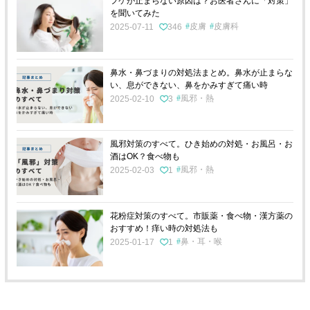
フケが止まらない原因は？お医者さんに「対策」
を聞いてみた
皮膚
皮膚科
2025-07-11
346
鼻水・鼻づまりの対処法まとめ。鼻水が止まらな
い、息ができない、鼻をかみすぎて痛い時
風邪・熱
2025-02-10
3
風邪対策のすべて。ひき始めの対処・お風呂・お
酒はOK？食べ物も
風邪・熱
2025-02-03
1
花粉症対策のすべて。市販薬・食べ物・漢方薬の
おすすめ！痒い時の対処法も
鼻・耳・喉
2025-01-17
1