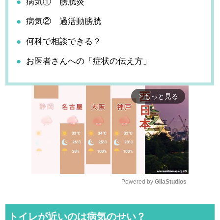
病気① 膀胱炎
病気② 過活動膀胱
何科で相談できる？
お医者さんへの「症状の伝え方」
もっと見る
arrow_forward_ios
Powered by 
GliaStudios
M
u
トイレが近いのは病気のせい？