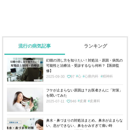
流行の病気記事
ランキング
幻聴の消し方を知りたい！対処法・原因・病気の
可能性と治療法・受診するなら何科？【医師監
修】
心
心療内科
精神科
2025-09-30
97
フケが止まらない原因は？お医者さんに「対策」
を聞いてみた
皮膚
皮膚科
2025-07-11
346
鼻水・鼻づまりの対処法まとめ。鼻水が止まらな
い、息ができない、鼻をかみすぎて痛い時