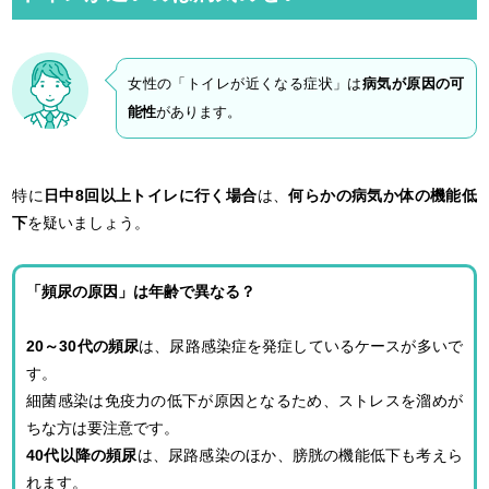
t
e
女性の「トイレが近くなる症状」は
病気が原因の可
能性
があります。
特に
日中8回以上トイレに行く場合
は、
何らかの病気か体の機能低
下
を疑いましょう。
「頻尿の原因」は年齢で異なる？
20～30代の頻尿
は、尿路感染症を発症しているケースが多いで
す。
細菌感染は免疫力の低下が原因となるため、ストレスを溜めが
ちな方は要注意です。
40代以降の頻尿
は、尿路感染のほか、膀胱の機能低下も考えら
れます。