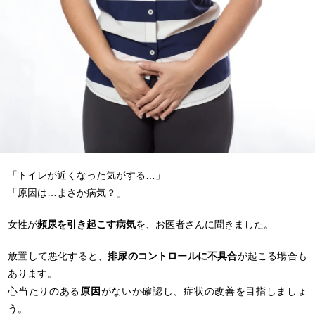
「トイレが近くなった気がする…」
「原因は…まさか病気？」
女性が
頻尿を引き起こす病気
を、お医者さんに聞きました。
放置して悪化すると、
排尿のコントロールに不具合
が起こる場合も
あります。
心当たりのある
原因
がないか確認し、症状の改善を目指しましょ
う。