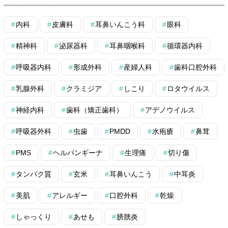
内科
皮膚科
耳鼻いんこう科
眼科
精神科
泌尿器科
耳鼻咽喉科
循環器内科
呼吸器内科
形成外科
産婦人科
歯科口腔外科
乳腺外科
クラミジア
しこり
ロタウイルス
神経内科
歯科（矯正歯科）
アデノウイルス
呼吸器外科
虫歯
PMDD
水疱瘡
鼻茸
PMS
ヘルパンギーナ
生理痛
切り傷
タンパク質
玄米
耳鼻いんこう
中耳炎
美肌
アレルギー
口腔外科
乾燥
しゃっくり
あせも
膀胱炎