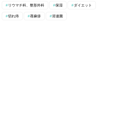
リウマチ科、整形外科
保湿
ダイエット
切れ痔
蕁麻疹
溶連菌