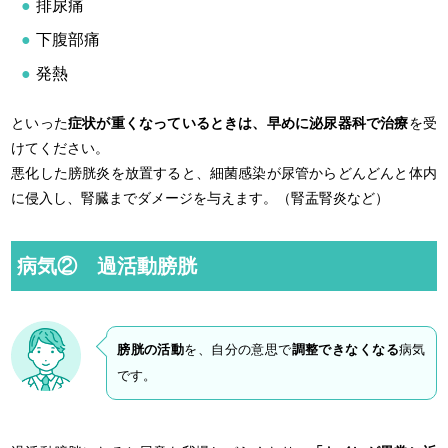
排尿痛
下腹部痛
発熱
といった
症状が重くなっているときは、早めに泌尿器科で治療
を受
けてください。
悪化した膀胱炎を放置すると、細菌感染が尿管からどんどんと体内
に侵入し、腎臓までダメージを与えます。（腎盂腎炎など）
病気② 過活動膀胱
膀胱の活動
を、自分の意思で
調整できなくなる
病気
です。