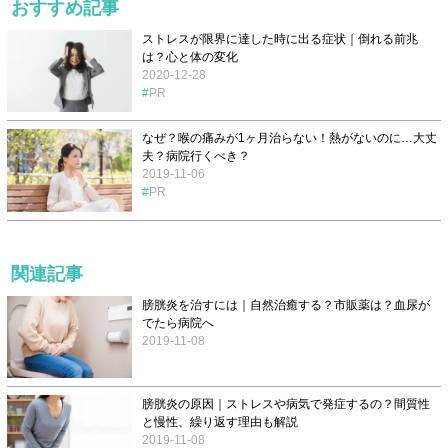
おすすめ記事
ストレスが限界に達した時に出る症状｜倒れる前兆
は？心と体の変化
2020-12-28
PR
なぜ？喉の痛みが1ヶ月治らない！熱がないのに…大丈
夫？病院行くべき？
2019-11-06
PR
関連記事
膀胱炎を治すには｜自然治癒する？市販薬は？血尿が
でたら病院へ
2019-11-08
膀胱炎の原因｜ストレスや病気で発症するの？間質性
と慢性、繰り返す理由も解説
2019-11-08