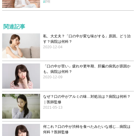
PR
関連記事
私、大丈夫？「口の中が変な味がする」原因。どう治
す？病院は何科？
2020-12-04
「口の中が苦い」疲れや更年期、肝臓の病気が原因か
も。病院は何科？
2020-12-09
なぜ？口の中がアルミの味…対処法は？病院は何科？
｜医師監修
2021-05-13
何これ？口の中が渋柿を食べたみたいな感じ…病院は
何科？医師監修