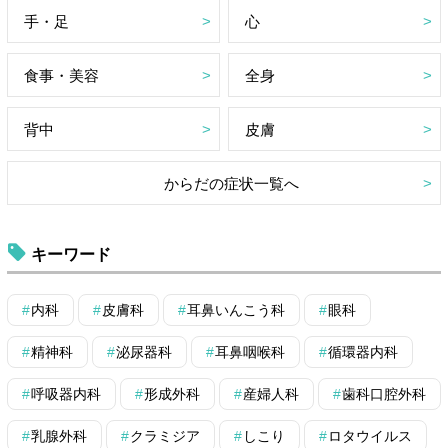
手・足
心
食事・美容
全身
背中
皮膚
からだの症状一覧へ
キーワード
内科
皮膚科
耳鼻いんこう科
眼科
精神科
泌尿器科
耳鼻咽喉科
循環器内科
呼吸器内科
形成外科
産婦人科
歯科口腔外科
乳腺外科
クラミジア
しこり
ロタウイルス