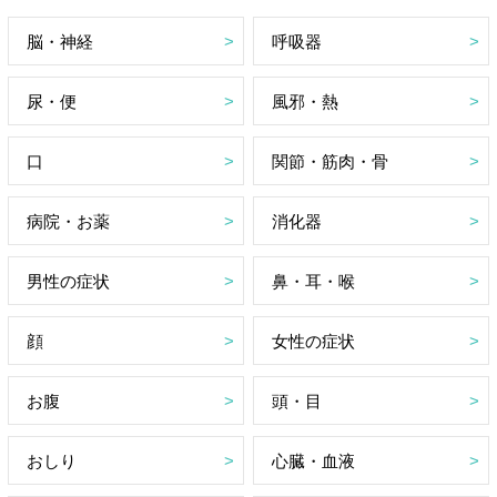
脳・神経
呼吸器
尿・便
風邪・熱
口
関節・筋肉・骨
病院・お薬
消化器
男性の症状
鼻・耳・喉
顔
女性の症状
お腹
頭・目
おしり
心臓・血液