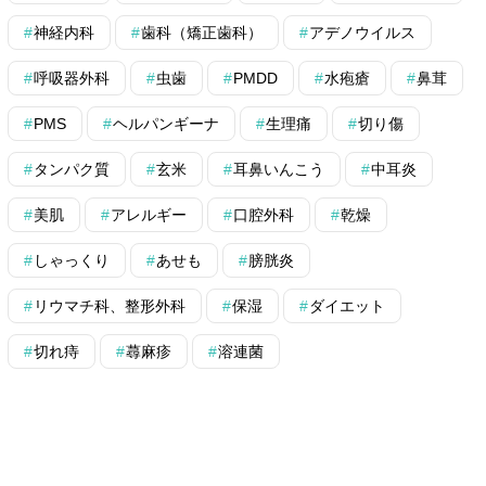
神経内科
歯科（矯正歯科）
アデノウイルス
呼吸器外科
虫歯
PMDD
水疱瘡
鼻茸
PMS
ヘルパンギーナ
生理痛
切り傷
タンパク質
玄米
耳鼻いんこう
中耳炎
美肌
アレルギー
口腔外科
乾燥
しゃっくり
あせも
膀胱炎
リウマチ科、整形外科
保湿
ダイエット
切れ痔
蕁麻疹
溶連菌