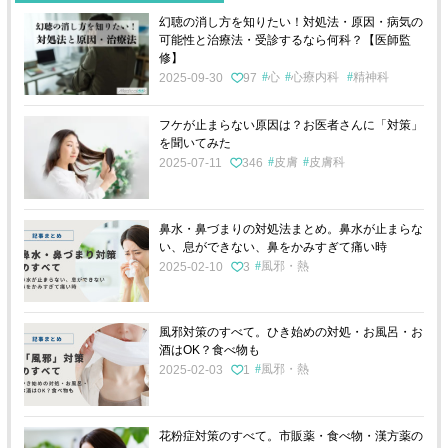
幻聴の消し方を知りたい！対処法・原因・病気の
可能性と治療法・受診するなら何科？【医師監
修】
心
心療内科
精神科
2025-09-30
97
フケが止まらない原因は？お医者さんに「対策」
を聞いてみた
皮膚
皮膚科
2025-07-11
346
鼻水・鼻づまりの対処法まとめ。鼻水が止まらな
い、息ができない、鼻をかみすぎて痛い時
風邪・熱
2025-02-10
3
風邪対策のすべて。ひき始めの対処・お風呂・お
酒はOK？食べ物も
風邪・熱
2025-02-03
1
花粉症対策のすべて。市販薬・食べ物・漢方薬の