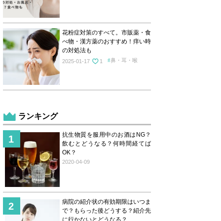
花粉症対策のすべて。市販薬・食
べ物・漢方薬のおすすめ！痒い時
の対処法も
鼻・耳・喉
2025-01-17
1
ランキング
抗生物質を服用中のお酒はNG？
飲むとどうなる？何時間経てば
OK？
2020-04-09
病院の紹介状の有効期限はいつま
で？もらった後どうする？紹介先
に行かないとどうなる？