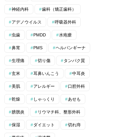
神経内科
歯科（矯正歯科）
アデノウイルス
呼吸器外科
虫歯
PMDD
水疱瘡
鼻茸
PMS
ヘルパンギーナ
生理痛
切り傷
タンパク質
玄米
耳鼻いんこう
中耳炎
美肌
アレルギー
口腔外科
乾燥
しゃっくり
あせも
膀胱炎
リウマチ科、整形外科
保湿
ダイエット
切れ痔