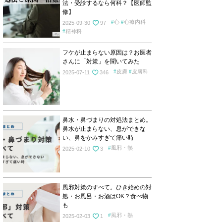
法・受診するなら何科？【医師監
修】
心
心療内科
2025-09-30
97
精神科
フケが止まらない原因は？お医者
さんに「対策」を聞いてみた
皮膚
皮膚科
2025-07-11
346
鼻水・鼻づまりの対処法まとめ。
鼻水が止まらない、息ができな
い、鼻をかみすぎて痛い時
風邪・熱
2025-02-10
3
風邪対策のすべて。ひき始めの対
処・お風呂・お酒はOK？食べ物
も
風邪・熱
2025-02-03
1