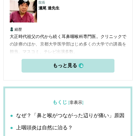
院長
瀬尾 達
先生
経歴
大正時代祖父の代から続く耳鼻咽喉科専門医。クリニックで
の診療のほか、京都大学医学部はじめ多くの大学での講義を
担当。マスコミ、テレビ出演多数。
平成12年瀬尾クリニック開設し、院長、理事長。
京都大学医学部講師、兵庫医科大学講師、大阪歯科大学講師
を兼任。京都大学医学部大学院修了。
もくじ
[
非表示
]
なぜ？「鼻と喉がつながった辺りが痛い」原因
上咽頭炎は自然に治る？