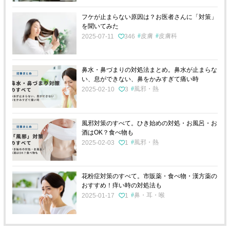
フケが止まらない原因は？お医者さんに「対策」
を聞いてみた
皮膚
皮膚科
2025-07-11
346
鼻水・鼻づまりの対処法まとめ。鼻水が止まらな
い、息ができない、鼻をかみすぎて痛い時
風邪・熱
2025-02-10
3
風邪対策のすべて。ひき始めの対処・お風呂・お
酒はOK？食べ物も
風邪・熱
2025-02-03
1
花粉症対策のすべて。市販薬・食べ物・漢方薬の
おすすめ！痒い時の対処法も
鼻・耳・喉
2025-01-17
1