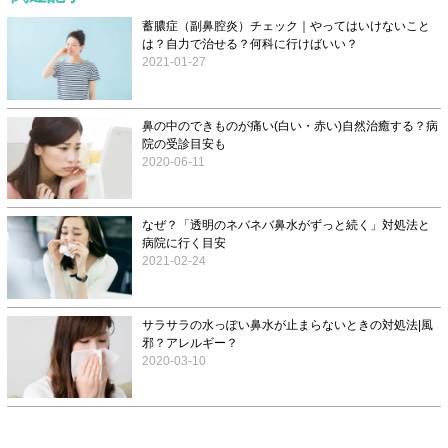
蓄膿症（副鼻腔炎）チェック｜やってはいけないこと
は？自力で治せる？何科に行けばいい？
2021-01-27
鼻の中のできものが痛い(白い・赤い)自然治癒する？病
院の受診目安も
2020-06-11
なぜ？「透明のネバネバ鼻水がずっと続く」対処法と
病院に行く目安
2021-02-24
サラサラの水っぽい鼻水が止まらないときの対処法|風
邪？アレルギー？
2020-03-10