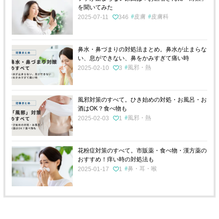
を聞いてみた
皮膚
皮膚科
2025-07-11
346
鼻水・鼻づまりの対処法まとめ。鼻水が止まらな
い、息ができない、鼻をかみすぎて痛い時
風邪・熱
2025-02-10
3
風邪対策のすべて。ひき始めの対処・お風呂・お
酒はOK？食べ物も
風邪・熱
2025-02-03
1
花粉症対策のすべて。市販薬・食べ物・漢方薬の
おすすめ！痒い時の対処法も
鼻・耳・喉
2025-01-17
1