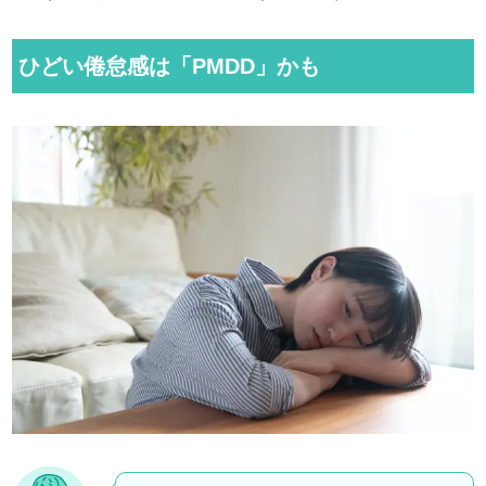
ひどい倦怠感は「PMDD」かも