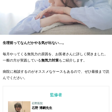
生理前ってなんだかやる気が出ない…。
毎月やってくる無気力の原因を、お医者さんに詳しく聞きました。
一般の方が実践している
無気力対策
もご紹介します。
病院に相談するのがオススメなケースもあるので、ぜひ最後まで読
んでください。
監修者
石野医院
石野 博嗣
先生