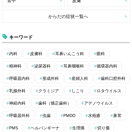
背中
皮膚
からだの症状一覧へ
キーワード
内科
皮膚科
耳鼻いんこう科
眼科
精神科
泌尿器科
耳鼻咽喉科
循環器内科
呼吸器内科
形成外科
産婦人科
歯科口腔外科
乳腺外科
クラミジア
しこり
ロタウイルス
神経内科
歯科（矯正歯科）
アデノウイルス
呼吸器外科
虫歯
PMDD
水疱瘡
鼻茸
PMS
ヘルパンギーナ
生理痛
切り傷