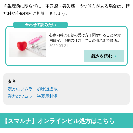
※生理前に限らずに、不安感・喪失感・うつ傾向がある場合は、精
神科や心療内科に相談しましょう。
合わせて読みたい
心療内科の初診の受け方｜聞かれることや費
用目安。予約の仕方・当日の流れまで徹底解
説
2020-05-21
続きを読む
参考
漢方のツムラ 加味逍遙散
漢方のツムラ 半夏厚朴湯
【スマルナ】オンラインピル処方はこちら