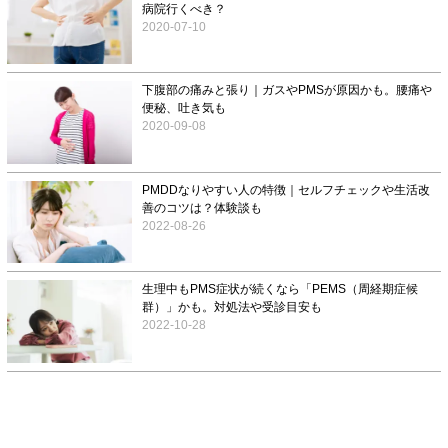
病院行くべき？
2020-07-10
下腹部の痛みと張り｜ガスやPMSが原因かも。腰痛や
便秘、吐き気も
2020-09-08
PMDDなりやすい人の特徴｜セルフチェックや生活改
善のコツは？体験談も
2022-08-26
生理中もPMS症状が続くなら「PEMS（周経期症候
群）」かも。対処法や受診目安も
2022-10-28