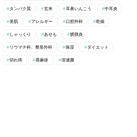
タンパク質
玄米
耳鼻いんこう
中耳炎
美肌
アレルギー
口腔外科
乾燥
しゃっくり
あせも
膀胱炎
リウマチ科、整形外科
保湿
ダイエット
切れ痔
蕁麻疹
溶連菌