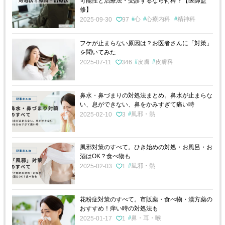
可能性と治療法・受診するなら何科？【医師監
修】
心
心療内科
精神科
2025-09-30
97
フケが止まらない原因は？お医者さんに「対策」
を聞いてみた
皮膚
皮膚科
2025-07-11
346
鼻水・鼻づまりの対処法まとめ。鼻水が止まらな
い、息ができない、鼻をかみすぎて痛い時
風邪・熱
2025-02-10
3
風邪対策のすべて。ひき始めの対処・お風呂・お
酒はOK？食べ物も
風邪・熱
2025-02-03
1
花粉症対策のすべて。市販薬・食べ物・漢方薬の
おすすめ！痒い時の対処法も
鼻・耳・喉
2025-01-17
1