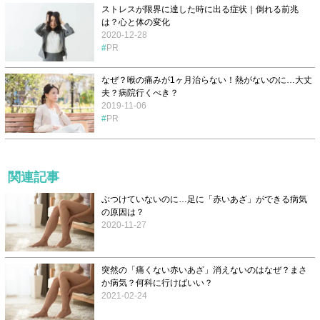
ストレスが限界に達した時に出る症状｜倒れる前兆
は？心と体の変化
2020-12-28
PR
なぜ？喉の痛みが1ヶ月治らない！熱がないのに…大丈
夫？病院行くべき？
2019-11-06
PR
関連記事
ぶつけていないのに…足に「赤いあざ」ができる病気
の原因は？
2020-11-27
突然の「痛くない赤いあざ」消えないのはなぜ？まさ
か病気？何科に行けばいい？
2021-02-24