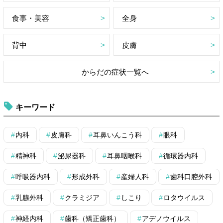
食事・美容
全身
背中
皮膚
からだの症状一覧へ
キーワード
内科
皮膚科
耳鼻いんこう科
眼科
精神科
泌尿器科
耳鼻咽喉科
循環器内科
呼吸器内科
形成外科
産婦人科
歯科口腔外科
乳腺外科
クラミジア
しこり
ロタウイルス
神経内科
歯科（矯正歯科）
アデノウイルス