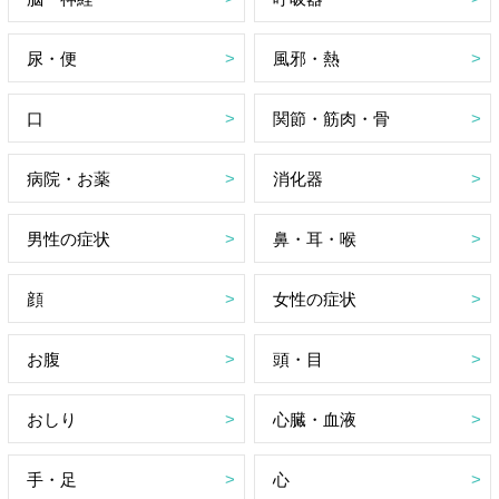
尿・便
風邪・熱
口
関節・筋肉・骨
病院・お薬
消化器
男性の症状
鼻・耳・喉
顔
女性の症状
お腹
頭・目
おしり
心臓・血液
手・足
心