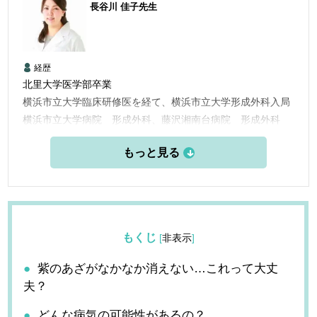
長谷川 佳子
先生
経歴
北里大学医学部卒業
横浜市立大学臨床研修医を経て、横浜市立大学形成外科入局
横浜市立大学病院 形成外科、藤沢湘南台病院 形成外科
横浜市立大学附属市民総合医療センター 形成外科
横浜栄共済病院 形成外科
2014年 KO CLINICに勤務
2021年 ルサンククリニック銀座院 院長
を経て2024年JUN CLINIC横浜 就任
もくじ
[
非表示
]
紫のあざがなかなか消えない…これって大丈
夫？
どんな病気の可能性があるの？