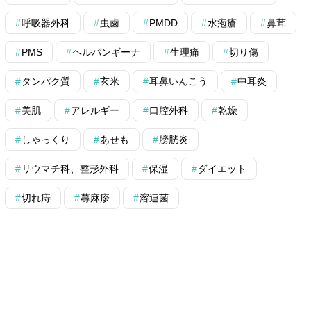
呼吸器外科
虫歯
PMDD
水疱瘡
鼻茸
PMS
ヘルパンギーナ
生理痛
切り傷
タンパク質
玄米
耳鼻いんこう
中耳炎
美肌
アレルギー
口腔外科
乾燥
しゃっくり
あせも
膀胱炎
リウマチ科、整形外科
保湿
ダイエット
切れ痔
蕁麻疹
溶連菌