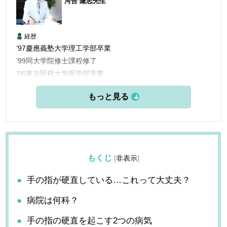
河合 隆志
先生
経歴
’97慶應義塾大学理工学部卒業
’99同大学院修士課程修了
’06東京医科大学医学部卒業
’06三楽病院臨床研修医
’08三楽病院整形外科他勤務
’12東京医科歯科大学大学院博士課程修了
’13愛知医科大学学際的痛みセンター勤務
’15米国ペインマネジメント＆アンチエイジングセンター他研
修
もくじ
[
非表示
]
’16フェリシティークリニック名古屋 開設
手の指が硬直している…これって大丈夫？
病院は何科？
手の指の硬直を起こす2つの病気