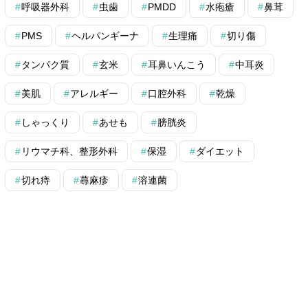
呼吸器外科
虫歯
PMDD
水疱瘡
鼻茸
PMS
ヘルパンギーナ
生理痛
切り傷
タンパク質
玄米
耳鼻いんこう
中耳炎
美肌
アレルギー
口腔外科
乾燥
しゃっくり
あせも
膀胱炎
リウマチ科、整形外科
保湿
ダイエット
切れ痔
蕁麻疹
溶連菌