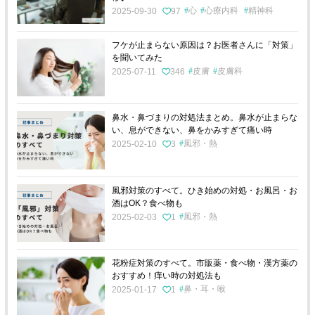
心
心療内科
精神科
2025-09-30
97
フケが止まらない原因は？お医者さんに「対策」
を聞いてみた
皮膚
皮膚科
2025-07-11
346
鼻水・鼻づまりの対処法まとめ。鼻水が止まらな
い、息ができない、鼻をかみすぎて痛い時
風邪・熱
2025-02-10
3
風邪対策のすべて。ひき始めの対処・お風呂・お
酒はOK？食べ物も
風邪・熱
2025-02-03
1
花粉症対策のすべて。市販薬・食べ物・漢方薬の
おすすめ！痒い時の対処法も
鼻・耳・喉
2025-01-17
1