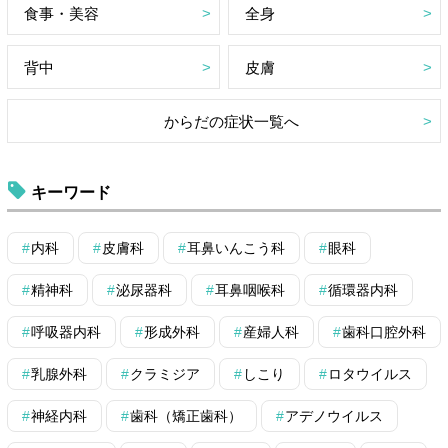
食事・美容
全身
背中
皮膚
からだの症状一覧へ
キーワード
内科
皮膚科
耳鼻いんこう科
眼科
精神科
泌尿器科
耳鼻咽喉科
循環器内科
呼吸器内科
形成外科
産婦人科
歯科口腔外科
乳腺外科
クラミジア
しこり
ロタウイルス
神経内科
歯科（矯正歯科）
アデノウイルス