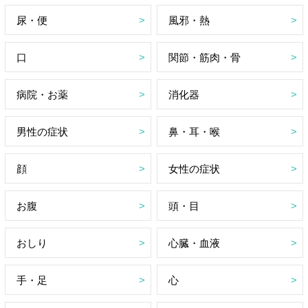
尿・便
風邪・熱
口
関節・筋肉・骨
病院・お薬
消化器
男性の症状
鼻・耳・喉
顔
女性の症状
お腹
頭・目
おしり
心臓・血液
手・足
心