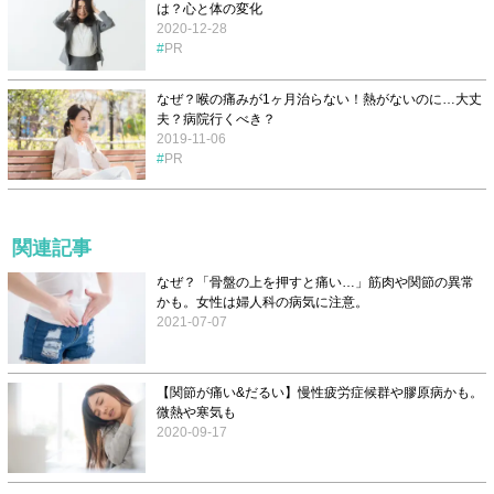
は？心と体の変化
2020-12-28
PR
なぜ？喉の痛みが1ヶ月治らない！熱がないのに…大丈
夫？病院行くべき？
2019-11-06
PR
関連記事
なぜ？「骨盤の上を押すと痛い…」筋肉や関節の異常
かも。女性は婦人科の病気に注意。
2021-07-07
【関節が痛い&だるい】慢性疲労症候群や膠原病かも。
微熱や寒気も
2020-09-17