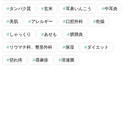
タンパク質
玄米
耳鼻いんこう
中耳炎
美肌
アレルギー
口腔外科
乾燥
しゃっくり
あせも
膀胱炎
リウマチ科、整形外科
保湿
ダイエット
切れ痔
蕁麻疹
溶連菌