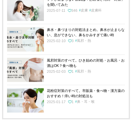
を聞いてみた
皮膚
皮膚科
2025-07-11
346
鼻水・鼻づまりの対処法まとめ。鼻水が止まらな
い、息ができない、鼻をかみすぎて痛い時
風邪・熱
2025-02-10
3
風邪対策のすべて。ひき始めの対処・お風呂・お
酒はOK？食べ物も
風邪・熱
2025-02-03
1
花粉症対策のすべて。市販薬・食べ物・漢方薬の
おすすめ！痒い時の対処法も
鼻・耳・喉
2025-01-17
1