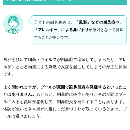
t
e
子どもの副鼻腔炎は、
「風邪」などの感染症
や、
「アレルギー」による鼻づまり
が原因となって発症
することが多いです。
風邪をひいて細菌・ウイルスが副鼻腔で増殖してしまったり、アレ
ルゲンとなる物質による刺激で炎症を起こしてしまうのが主な原因
です。
よく聞かれますが、プールが原因で副鼻腔炎を発症するといったこ
とはありません。
もともと、副鼻腔に炎症があり、その期間にプー
ルに入ると炎症が悪化して、副鼻腔炎を発症することはあります。
体調が悪いときや風邪の後にまだ鼻づまりが残っているときは、プ
ールは避けましょう。