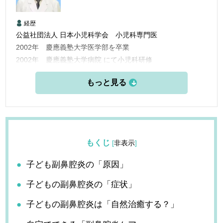
経歴
公益社団法人 日本小児科学会 小児科専門医
2002年 慶應義塾大学医学部を卒業
2002年 慶應義塾大学病院 にて小児科研修
2004年 立川共済病院勤務
2005年 平塚共済病院小児科医長として勤務
2010年 北里大学北里研究所病原微生物分子疫学教室勤務
2012年 横浜市内のクリニックの副院長として勤務
2017年 「なごみクリニック」の院長として勤務
2020年 「高座渋谷つばさクリニック」院長就任
もくじ
[
非表示
]
子ども副鼻腔炎の「原因」
子どもの副鼻腔炎の「症状」
子どもの副鼻腔炎は「自然治癒する？」