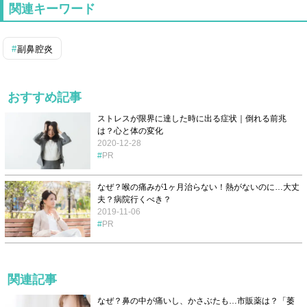
関連キーワード
副鼻腔炎
おすすめ記事
ストレスが限界に達した時に出る症状｜倒れる前兆
は？心と体の変化
2020-12-28
PR
なぜ？喉の痛みが1ヶ月治らない！熱がないのに…大丈
夫？病院行くべき？
2019-11-06
PR
関連記事
なぜ？鼻の中が痛いし、かさぶたも…市販薬は？「萎