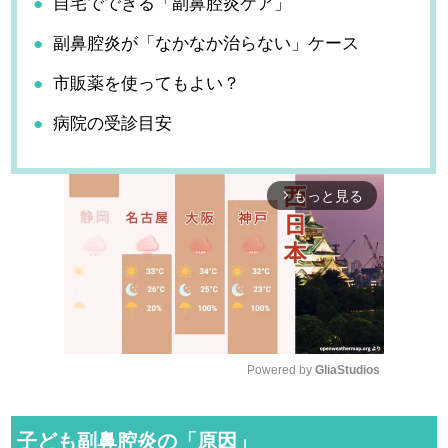
自宅でできる「副鼻腔炎ケア」
副鼻腔炎が「なかなか治らない」ケース
市販薬を使ってもよい？
病院の受診目安
もっと見る
arrow_forward_ios
Powered by 
GliaStudios
M
u
子ども副鼻腔炎の「原因」