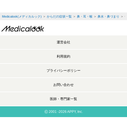
Medicalook(メディカルック)
>
からだの症状一覧
>
鼻・耳・喉
>
鼻水・鼻づまり
> 
運営会社
利用規約
プライバシーポリシー
お問い合わせ
医師・専門家一覧
©
2001 -2026 APPY, Inc.