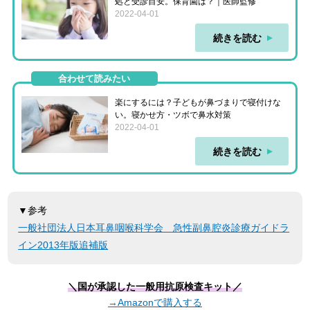
処と受診目安。保育園は？｜医師監修
2022-04-01
続きを読む
合わせて読みたい
楽にするには？子どもが鼻づまりで寝付けな
い。寝かせ方・ツボで鼻水対策
2022-04-01
続きを読む
▼参考
一般社団法人日本耳鼻咽喉科学会 急性副鼻腔炎診療ガイドラ
イン2013年版追補版
＼国が承認した一般用抗原検査キット／
→Amazonで購入する