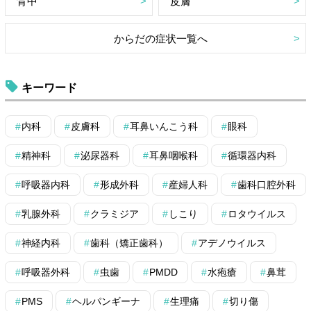
背中
皮膚
からだの症状一覧へ
キーワード
内科
皮膚科
耳鼻いんこう科
眼科
精神科
泌尿器科
耳鼻咽喉科
循環器内科
呼吸器内科
形成外科
産婦人科
歯科口腔外科
乳腺外科
クラミジア
しこり
ロタウイルス
神経内科
歯科（矯正歯科）
アデノウイルス
呼吸器外科
虫歯
PMDD
水疱瘡
鼻茸
PMS
ヘルパンギーナ
生理痛
切り傷