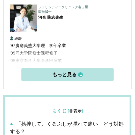
フェリシティークリニック名古屋
医学博士
河合 隆志
先生
経歴
’97慶應義塾大学理工学部卒業
’99同大学院修士課程修了
’06東京医科大学医学部卒業
’06三楽病院臨床研修医
’08三楽病院整形外科他勤務
’12東京医科歯科大学大学院博士課程修了
’13愛知医科大学学際的痛みセンター勤務
’15米国ペインマネジメント＆アンチエイジングセンター他研
修
もくじ
[
非表示
]
’16フェリシティークリニック名古屋 開設
「捻挫して、くるぶしが腫れて痛い」どう対処
する？