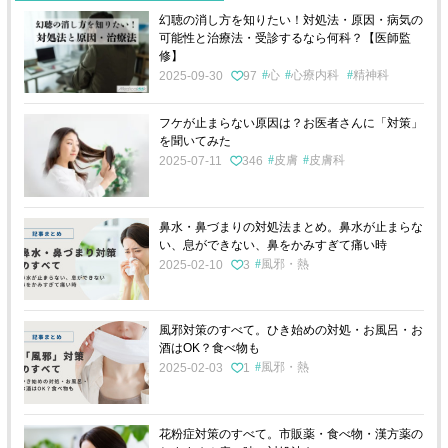
幻聴の消し方を知りたい！対処法・原因・病気の
可能性と治療法・受診するなら何科？【医師監
修】
心
心療内科
精神科
2025-09-30
97
フケが止まらない原因は？お医者さんに「対策」
を聞いてみた
皮膚
皮膚科
2025-07-11
346
鼻水・鼻づまりの対処法まとめ。鼻水が止まらな
い、息ができない、鼻をかみすぎて痛い時
風邪・熱
2025-02-10
3
風邪対策のすべて。ひき始めの対処・お風呂・お
酒はOK？食べ物も
風邪・熱
2025-02-03
1
花粉症対策のすべて。市販薬・食べ物・漢方薬の