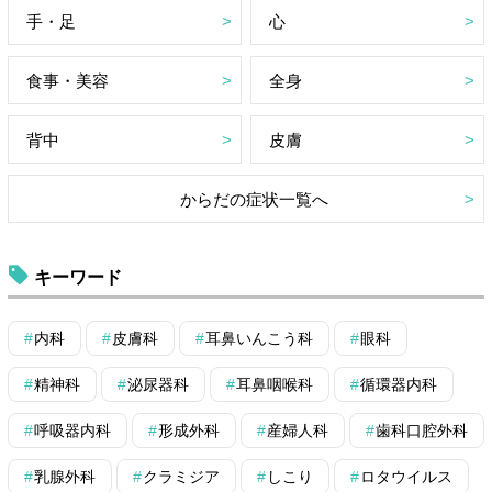
手・足
心
食事・美容
全身
背中
皮膚
からだの症状一覧へ
キーワード
内科
皮膚科
耳鼻いんこう科
眼科
精神科
泌尿器科
耳鼻咽喉科
循環器内科
呼吸器内科
形成外科
産婦人科
歯科口腔外科
乳腺外科
クラミジア
しこり
ロタウイルス