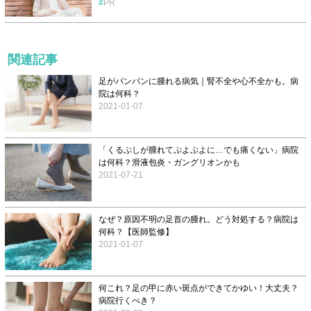
PR
関連記事
足がパンパンに腫れる病気｜腎不全や心不全かも。病
院は何科？
2021-01-07
「くるぶしが腫れてぷよぷよに…でも痛くない」病院
は何科？滑液包炎・ガングリオンかも
2021-07-21
なぜ？原因不明の足首の腫れ。どう対処する？病院は
何科？【医師監修】
2021-01-07
何これ？足の甲に赤い斑点ができてかゆい！大丈夫？
病院行くべき？