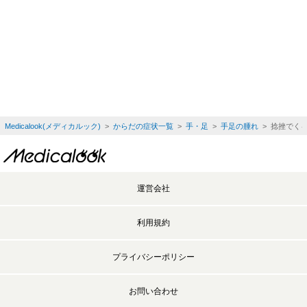
Medicalook(メディカルック)
>
からだの症状一覧
>
手・足
>
手足の腫れ
> 捻挫でく
運営会社
利用規約
プライバシーポリシー
お問い合わせ