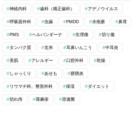
神経内科
歯科（矯正歯科）
アデノウイルス
呼吸器外科
虫歯
PMDD
水疱瘡
鼻茸
PMS
ヘルパンギーナ
生理痛
切り傷
タンパク質
玄米
耳鼻いんこう
中耳炎
美肌
アレルギー
口腔外科
乾燥
しゃっくり
あせも
膀胱炎
リウマチ科、整形外科
保湿
ダイエット
切れ痔
蕁麻疹
溶連菌