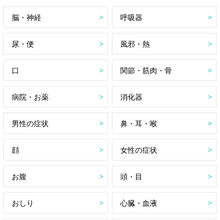
脳・神経
呼吸器
尿・便
風邪・熱
口
関節・筋肉・骨
病院・お薬
消化器
男性の症状
鼻・耳・喉
顔
女性の症状
お腹
頭・目
おしり
心臓・血液