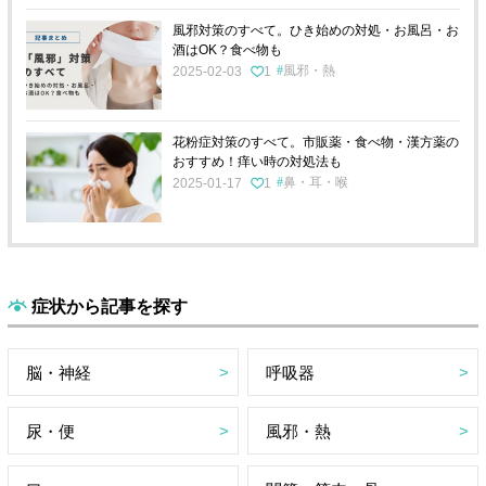
風邪対策のすべて。ひき始めの対処・お風呂・お
酒はOK？食べ物も
風邪・熱
2025-02-03
1
花粉症対策のすべて。市販薬・食べ物・漢方薬の
おすすめ！痒い時の対処法も
鼻・耳・喉
2025-01-17
1
症状から記事を探す
脳・神経
呼吸器
尿・便
風邪・熱