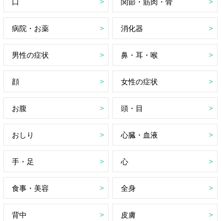
口
関節・筋肉・骨
病院・お薬
消化器
男性の症状
鼻・耳・喉
顔
女性の症状
お腹
頭・目
おしり
心臓・血液
手・足
心
食事・美容
全身
背中
皮膚