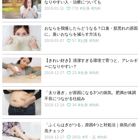
なりやすい人・治療についても
2019-01-11
770
全身
内科
おならを我慢したらどうなる？口臭・肌荒れの原因
に。臭いおならを減らす方法も
2019-01-07
57
お腹
内科
【きれい好き】清潔すぎる環境で育つと、アレルギ
ーになりやすい？
2018-12-27
23
全身
内科
「太り過ぎ」が原因になる3つの病気。肥満が体調
不良につながる仕組み
2018-12-18
34
全身
内科
「ふくらはぎがつる」原因4つと対処法｜病気の前
兆チェック
2018-12-17
2031
手・足
内科