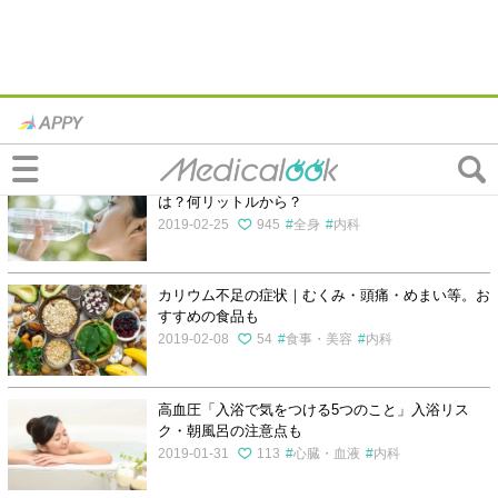
内科の記事一覧
水中毒とは。水を飲みすぎて気持ち悪い…対処法
は？何リットルから？
2019-02-25
945
全身
内科
カリウム不足の症状｜むくみ・頭痛・めまい等。お
すすめの食品も
2019-02-08
54
食事・美容
内科
高血圧「入浴で気をつける5つのこと」入浴リス
ク・朝風呂の注意点も
2019-01-31
113
心臓・血液
内科