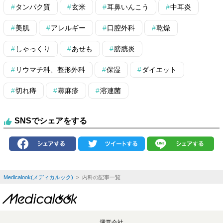
タンパク質
玄米
耳鼻いんこう
中耳炎
美肌
アレルギー
口腔外科
乾燥
しゃっくり
あせも
膀胱炎
リウマチ科、整形外科
保湿
ダイエット
切れ痔
蕁麻疹
溶連菌
SNSでシェアをする
Medicalook(メディカルック)
> 内科の記事一覧
運営会社