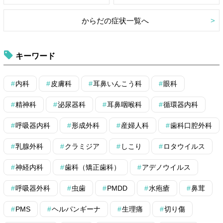
からだの症状一覧へ
キーワード
内科
皮膚科
耳鼻いんこう科
眼科
精神科
泌尿器科
耳鼻咽喉科
循環器内科
呼吸器内科
形成外科
産婦人科
歯科口腔外科
乳腺外科
クラミジア
しこり
ロタウイルス
神経内科
歯科（矯正歯科）
アデノウイルス
呼吸器外科
虫歯
PMDD
水疱瘡
鼻茸
PMS
ヘルパンギーナ
生理痛
切り傷