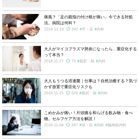
痛風？「足の親指の付け根が痛い」今できる対処
法。病院は何科？
2018-12-10
342
手・足
内科
大人がマイコプラズマ肺炎になったら…重症化する
って本当？
2018-11-27
73
風邪・熱
内科
大人もうつる溶連菌｜仕事は？自然治癒する？気づ
かず放置で重症化リスクも
2018-11-15
629
風邪・熱
内科
こめかみが痛い！片頭痛を和らげる飲み物・食べ
物。セルフケア方法を解説！
2018-11-08
347
頭・目
内科
脳神経内科