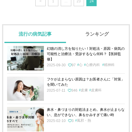
<
1
…
23
24
流行の病気記事
ランキング
幻聴の消し方を知りたい！対処法・原因・病気の
可能性と治療法・受診するなら何科？【医師監
修】
心
心療内科
精神科
2025-09-30
97
フケが止まらない原因は？お医者さんに「対策」
を聞いてみた
皮膚
皮膚科
2025-07-11
346
鼻水・鼻づまりの対処法まとめ。鼻水が止まらな
い、息ができない、鼻をかみすぎて痛い時
風邪・熱
2025-02-10
3