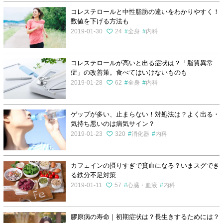
コレステロールと中性脂肪の違いをわかりやすく！
数値を下げる方法も
2019-01-30
24
全身
内科
コレステロールが高いと出る症状は？「脂質異常
症」の改善策。食べてはいけないものも
2019-01-28
62
全身
内科
ゲップが多い、止まらない！対処法は？よく出る・
気持ち悪いのは病気サイン？
2019-01-23
320
消化器
内科
カフェインの摂りすぎで貧血になる？いまスグでき
る鉄分不足対策
2019-01-11
57
心臓・血液
内科
膠原病の寿命｜初期症状は？長生きするためには？