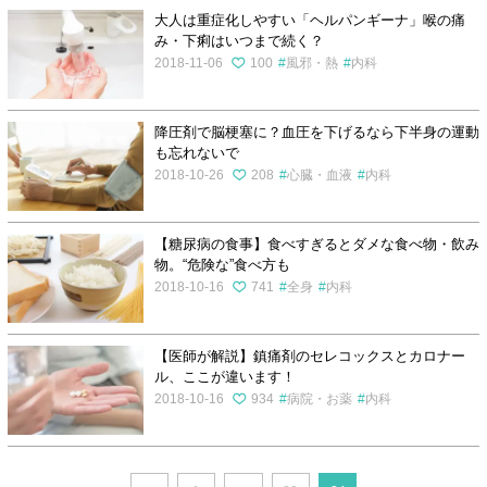
大人は重症化しやすい「ヘルパンギーナ」喉の痛
み・下痢はいつまで続く？
2018-11-06
100
風邪・熱
内科
降圧剤で脳梗塞に？血圧を下げるなら下半身の運動
も忘れないで
2018-10-26
208
心臓・血液
内科
【糖尿病の食事】食べすぎるとダメな食べ物・飲み
物。“危険な”食べ方も
2018-10-16
741
全身
内科
【医師が解説】鎮痛剤のセレコックスとカロナー
ル、ここが違います！
2018-10-16
934
病院・お薬
内科